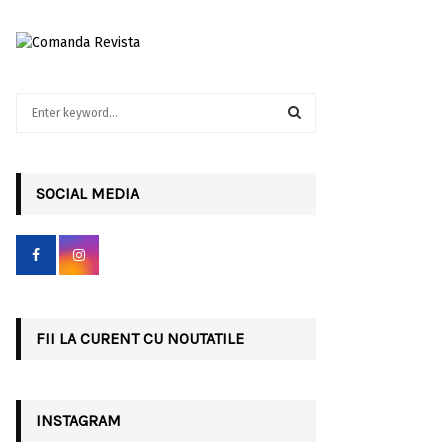
S
e
a
S
r
c
SOCIAL MEDIA
E
h
f
A
o
r
R
:
C
FII LA CURENT CU NOUTATILE
H
INSTAGRAM