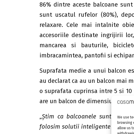
86% dintre aceste balcoane sunt i
sunt uscatul rufelor (80%), dep
relaxare. Cele mai intalnite obi
accesoriile destinate ingrijirii l
mancarea si bauturile, biciclet
imbracamintea, pantofii si echipa
Suprafata medie a unui balcon es
au declarat ca au un balcon mai mi
o suprafata cuprinsa intre 5 si 10 
are un balcon de dimensiuni mari, 
„
Știm ca balcoanele sunt folosit
We use tec
browsing 
folosim solutii inteligente este po
allow us t
withdrawin