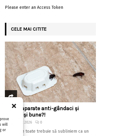
Please enter an Access Token
CELE MAI CITITE
Există aparate anti-gândaci și
ieftine, și bune?!
mprove
4 august 2026
0
 will
g or
Înainte de toate trebuie să subliniem ca un