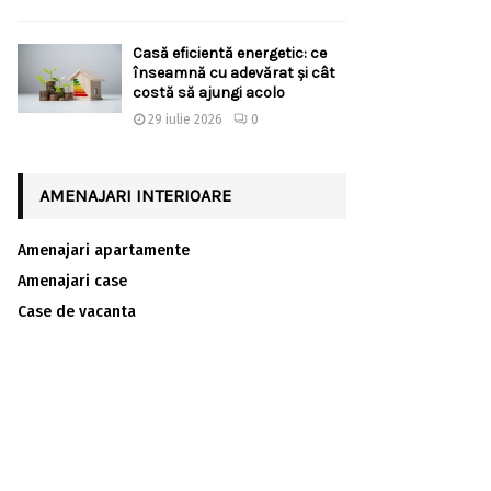
Casă eficientă energetic: ce
înseamnă cu adevărat și cât
costă să ajungi acolo
29 iulie 2026
0
AMENAJARI INTERIOARE
Amenajari apartamente
Amenajari case
Case de vacanta