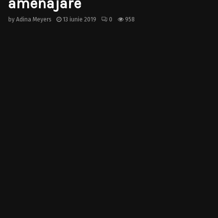
amenajare
by
Adina Meyers
13 iunie 2019
0
958