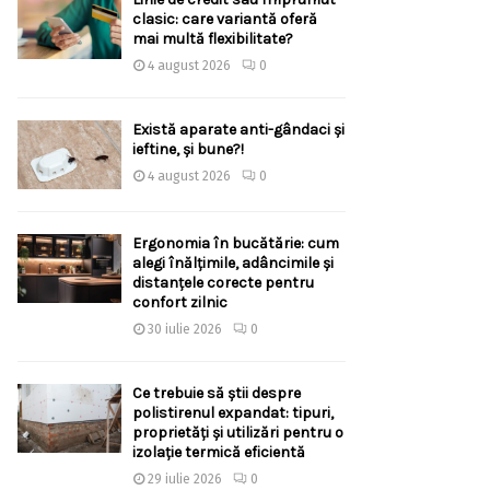
clasic: care variantă oferă
mai multă flexibilitate?
4 august 2026
0
Există aparate anti-gândaci și
ieftine, și bune?!
4 august 2026
0
Ergonomia în bucătărie: cum
alegi înălțimile, adâncimile și
distanțele corecte pentru
confort zilnic
30 iulie 2026
0
Ce trebuie să știi despre
polistirenul expandat: tipuri,
proprietăți și utilizări pentru o
izolație termică eficientă
29 iulie 2026
0