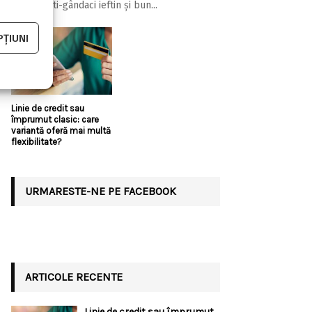
aparat anti-gândaci ieftin și bun...
ȚIUNI
Linie de credit sau
împrumut clasic: care
variantă oferă mai multă
flexibilitate?
URMARESTE-NE PE FACEBOOK
ARTICOLE RECENTE
Linie de credit sau împrumut