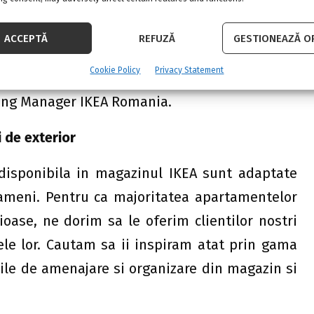
relaxare sau alte activitati. O masuta de luat
 mica gradina de verdeturi ne pot face viata de
ACCEPTĂ
REFUZĂ
GESTIONEAZĂ OP
 mici produc efecte mari, iar in magazinul IKEA
Cookie Policy
Privacy Statement
te schimbari cu investitii si eforturi minime,
”
a
ing Manager IKEA Romania.
 de exterior
disponibila in magazinul IKEA sunt adaptate
ameni. Pentru ca majoritatea apartamentelor
oase, ne dorim sa le oferim clientilor nostri
tele lor. Cautam sa ii inspiram atat prin gama
eile de amenajare si organizare din magazin si