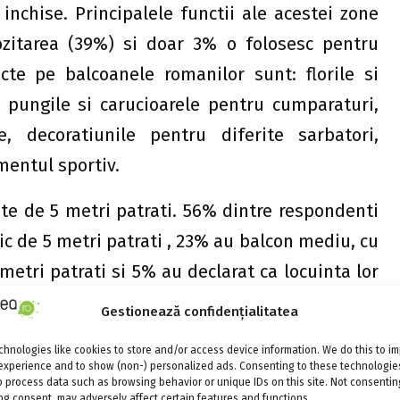
nchise. Principalele functii ale acestei zone
ozitarea (39%) si doar 3% o folosesc pentru
ecte pe balcoanele romanilor sunt: florile si
or, pungile si carucioarele pentru cumparaturi,
e, decoratiunile pentru diferite sarbatori,
mentul sportiv.
te de 5 metri patrati. 56% dintre respondenti
c de 5 metri patrati , 23% au balcon mediu, cu
metri patrati si 5% au declarat ca locuinta lor
cu suprafata de 10-20 de metri patrati.
Gestionează confidențialitatea
e in mare parte pentru depozitare; dar daca
hnologies like cookies to store and/or access device information. We do this to i
experience and to show (non-) personalized ads. Consenting to these technologies
sibil sa ne mai ramana si un spatiu, cat de mic,
o process data such as browsing behavior or unique IDs on this site. Not consentin
g consent, may adversely affect certain features and functions.