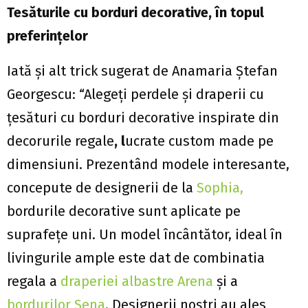
Tesăturile cu borduri decorative, în topul
preferinţelor
Iată şi alt trick sugerat de Anamaria Ştefan
Georgescu: “Alegeţi perdele şi draperii cu
ţesături cu borduri decorative inspirate din
decorurile regale
, l
ucrate custom made pe
dimensiuni. Prezentând modele interesante,
concepute de designerii de la
Sophia,
bordurile decorative sunt aplicate pe
suprafeţe uni. Un model încântător, ideal în
livingurile ample este dat de combinatia
regala a
draperiei albastre Arena
şi a
bordurilor Sena
. Designerii noştri au ales