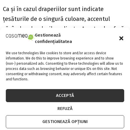
Ca şi în cazul draperiilor sunt indicate
ţesăturile de o singură culoare, accentul
căzând pe bordurile aplicate. Acestea le oferă
Gestionează
un aspect sofisticat, handmade, care
confidențialitatea
păstrează unicitatea şi eleganţa ţesăturilor
We use technologies like cookies to store and/or access device
Sophia.. Designerii de la Sophia au ales
information. We do this to improve browsing experience and to show
(non-) personalized ads. Consenting to these technologies will allow us to
nuanţele uni, din gama Arena, in acorduri de
process data such as browsing behavior or unique IDs on this site. Not
consenting or withdrawing consent, may adversely affect certain features
turcoaz- auriu- argintiu, sau galben- negru.
and functions.
ACCEPTĂ
REFUZĂ
PERDELE ŞI DRAPERII
PERNE DECORATIVE
ŢESĂTURI CU BORDURE DECORATIVE
GESTIONEAZĂ OPȚIUNI