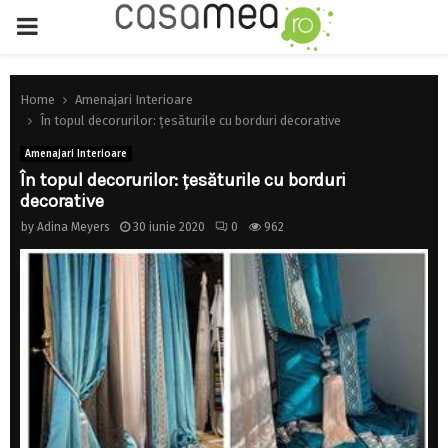
PRIMARY
MENU
Home
Amenajari Interioare
În topul decorurilor: ţesăturile cu borduri decorative
Amenajari Interioare
În topul decorurilor: ţesăturile cu borduri
decorative
by
Adina Meyers
30 iunie 2020
0
962