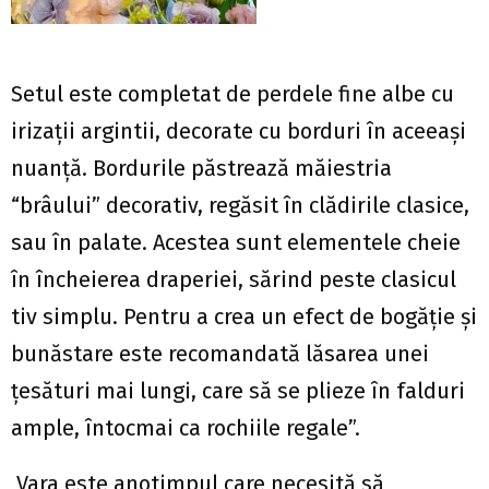
Setul este completat de perdele fine albe cu
irizaţii argintii, decorate cu borduri în aceeaşi
nuanţă. Bordurile păstrează măiestria
“brâului” decorativ, regăsit în clădirile clasice,
sau în palate. Acestea sunt elementele cheie
în încheierea draperiei, sărind peste clasicul
tiv simplu. Pentru a crea un efect de bogăţie şi
bunăstare este recomandată lăsarea unei
ţesături mai lungi, care să se plieze în falduri
ample, întocmai ca rochiile regale”.
Vara este anotimpul care necesită să