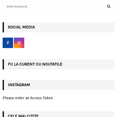
S
e
a
S
r
c
SOCIAL MEDIA
E
h
f
A
o
r
R
:
C
FII LA CURENT CU NOUTATILE
H
INSTAGRAM
Please enter an Access Token
CELE MAI CITITE