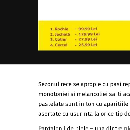
Sezonul rece se apropie cu pasi re
monotoniei si melancoliei sa-ti aca
pastelate sunt in ton cu aparitiile 
asortate cu usurinta la orice tip de
Pantalonii de piele – una dintre pi