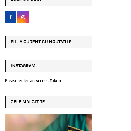
h
f
A
o
r
R
:
C
FII LA CURENT CU NOUTATILE
H
INSTAGRAM
Please enter an Access Token
CELE MAI CITITE