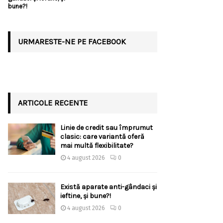
bune?!
URMARESTE-NE PE FACEBOOK
ARTICOLE RECENTE
Linie de credit sau împrumut
clasic: care variantă oferă
mai multă flexibilitate?
4 august 2026
0
Există aparate anti-gândaci și
ieftine, și bune?!
4 august 2026
0