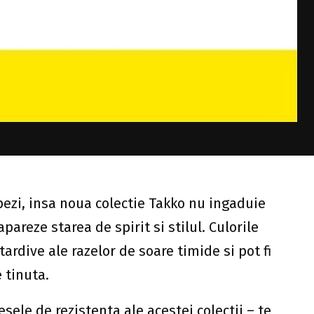
pezi, insa noua colectie Takko nu ingaduie
pareze starea de spirit si stilul. Culorile
tardive ale razelor de soare timide si pot fi
 tinuta.
esele de rezistenta ale acestei colectii – te