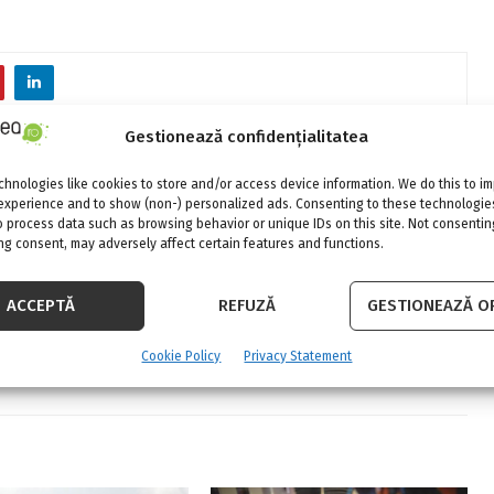
Gestionează confidențialitatea
NEXT POST
hnologies like cookies to store and/or access device information. We do this to i
Construirea unui alpinariu in
experience and to show (non-) personalized ads. Consenting to these technologies
gradina
o process data such as browsing behavior or unique IDs on this site. Not consentin
g consent, may adversely affect certain features and functions.
ACCEPTĂ
REFUZĂ
GESTIONEAZĂ OP
Cookie Policy
Privacy Statement