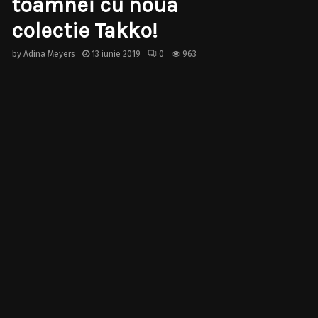
toamnei cu noua
colectie Takko!
by
Adina Meyers
13 iunie 2019
0
963