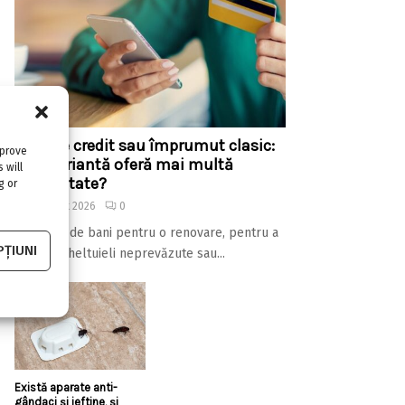
Linie de credit sau împrumut clasic:
mprove
care variantă oferă mai multă
 will
flexibilitate?
g or
4 august 2026
0
Ai nevoie de bani pentru o renovare, pentru a
ȚIUNI
acoperi cheltuieli neprevăzute sau...
Există aparate anti-
gândaci și ieftine, și