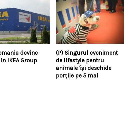
omania devine
(P) Singurul eveniment
din IKEA Group
de lifestyle pentru
animale își deschide
porțile pe 5 mai