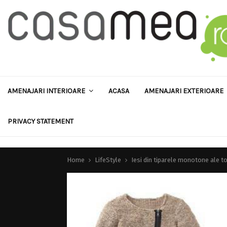
AMENAJARI INTERIOARE
ACASA
AMENAJARI EXTERIOARE
PRIVACY STATEMENT
Home
LifeStyle
Iesi din tiparele monotone ale t