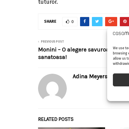
tuturor.
SHARE
0
PREVIOUS POST
We use tec
Monini – O alegere savuroasa si
browsing 
sanatoasa!
allow us t
withdrawin
Adina Meyers
RELATED POSTS