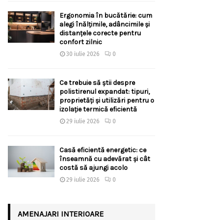
Ergonomia în bucătărie: cum
alegi înălțimile, adâncimile și
distanțele corecte pentru
confort zilnic
30 iulie 2026
0
Ce trebuie să știi despre
polistirenul expandat: tipuri,
proprietăți și utilizări pentru o
izolație termică eficientă
29 iulie 2026
0
Casă eficientă energetic: ce
înseamnă cu adevărat și cât
costă să ajungi acolo
29 iulie 2026
0
AMENAJARI INTERIOARE