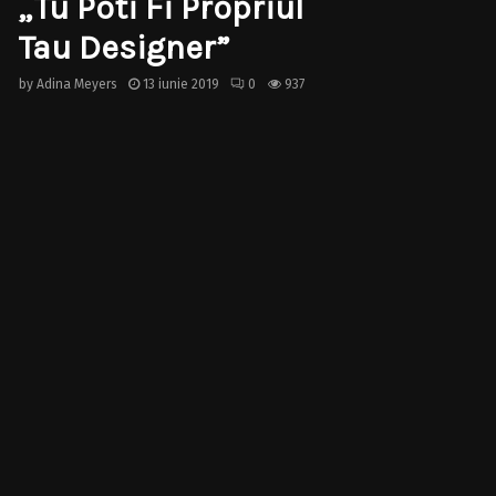
„Tu Poti Fi Propriul
Tau Designer”
by
Adina Meyers
13 iunie 2019
0
937