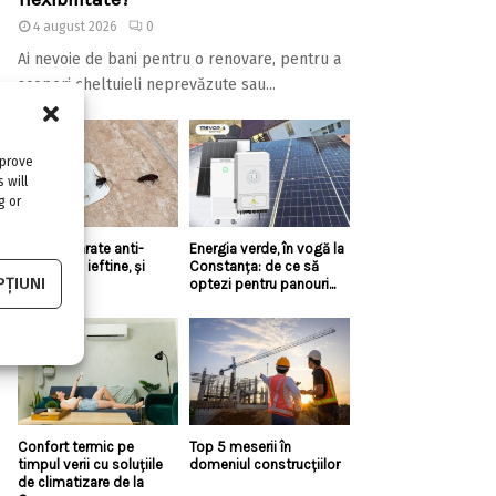
4 august 2026
0
Ai nevoie de bani pentru o renovare, pentru a
acoperi cheltuieli neprevăzute sau...
mprove
 will
g or
Există aparate anti-
Energia verde, în vogă la
gândaci și ieftine, și
Constanța: de ce să
ȚIUNI
bune?!
optezi pentru panouri...
Confort termic pe
Top 5 meserii în
timpul verii cu soluțiile
domeniul construcțiilor
de climatizare de la