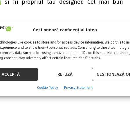
i
si fii propriul tau designer. Cel mai bun
Gestionează confidențialitatea
hnologies like cookies to store and/or access device information. We do this to i
experience and to show (non-) personalized ads. Consenting to these technologies
o process data such as browsing behavior or unique IDs on this site. Not consentin
g consent, may adversely affect certain features and functions.
NEXT POST
le
Leather by Gavia Concept
ACCEPTĂ
REFUZĂ
GESTIONEAZĂ OP
asei
Cookie Policy
Privacy Statement