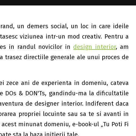
 rand, un demers social, un loc in care ideile
rtasesc viziunea intr-un mod creativ. Pentru a
les in randul novicilor in
design interior
, am
a trasez directiile generale ale unui proces de
ei zece ani de experienta in domeniu, cateva
de DOs & DON'Ts, gandindu-ma la dificultatile
aventura de designer interior. Indiferent daca
orarea propriei locuinte sau sa te si avanti in
in acest minunat domeniu, e-book-ul „Tu Poti Fi
te sta la baza initierii tale.