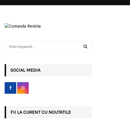
S
e
a
S
r
c
SOCIAL MEDIA
E
h
f
A
o
r
R
:
C
FII LA CURENT CU NOUTATILE
H