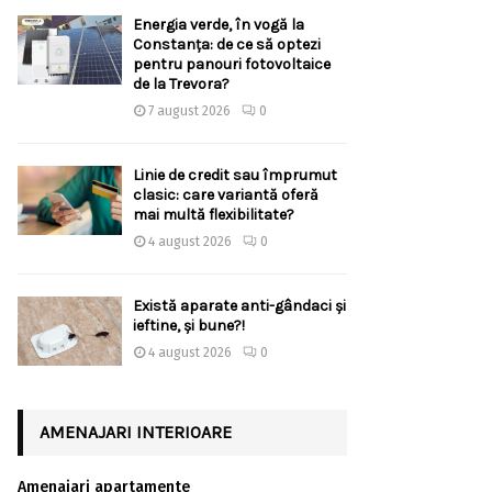
Energia verde, în vogă la
Constanța: de ce să optezi
pentru panouri fotovoltaice
de la Trevora?
7 august 2026
0
Linie de credit sau împrumut
clasic: care variantă oferă
mai multă flexibilitate?
4 august 2026
0
Există aparate anti-gândaci și
ieftine, și bune?!
4 august 2026
0
AMENAJARI INTERIOARE
Amenajari apartamente