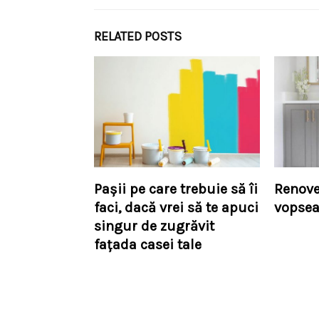
RELATED POSTS
Pașii pe care trebuie să îi
Renove
faci, dacă vrei să te apuci
vopsea
singur de zugrăvit
fațada casei tale