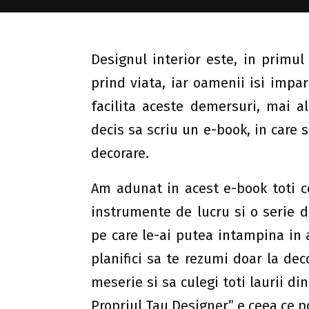
Designul interior este, in primul
prind viata, iar oamenii isi impa
facilita aceste demersuri, mai a
decis sa scriu un e-book, in care s
decorare.
Am adunat in acest e-book toti c
instrumente de lucru si o serie 
pe care le-ai putea intampina in 
planifici sa te rezumi doar la dec
meserie si sa culegi toti laurii d
Propriul Tau Designer” e ceea ce poa