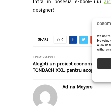
Intra in posesia e-book-ului
aic
designer!
We use tec
SHARE
0
browsing 
allow us t
withdrawin
PREVIOUS POST
Alegeti un proiect economic, cu tig
TONDACH XXL, pentru acoperisul c
Adina Meyers