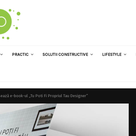
PRACTIC
SOLUTII CONSTRUCTIVE
LIFESTYLE
ază e-book-ul „Tu Poti Fi Propriul Tau Designer”