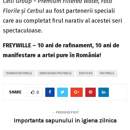
Celli Group – Premium Filtered Water, Fata
Florile și Cerbul
au fost partenerii speciali
care au completat firul narativ al acestei seri
spectaculoase.
FREYWILLE – 10 ani de rafinament, 10 ani de
manifestare a artei pure în România!
10ANIDEFREYWILLE
ANIVERSAREFREYWILLE
BIJUTERII
FREYWILLE
SHARE
0
PREVIOUS POST
Importanta sapunului in igiena zilnica