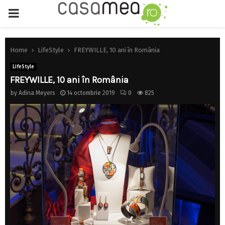
PRIMARY
MENU
Home
LifeStyle
FREYWILLE, 10 ani în România
LifeStyle
FREYWILLE, 10 ani în România
by
Adina Meyers
14 octombrie 2019
0
825