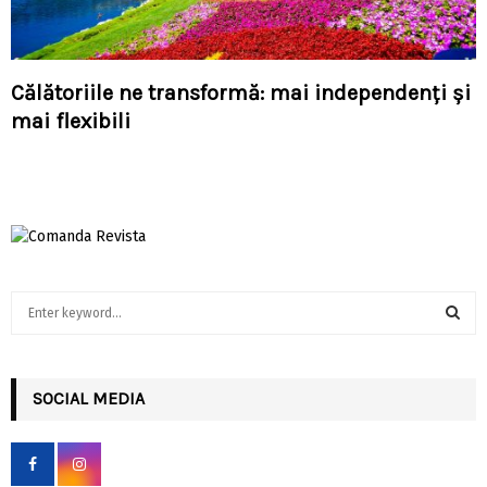
Călătoriile ne transformă: mai independenți și
mai flexibili
S
e
a
S
r
c
SOCIAL MEDIA
E
h
f
A
o
r
R