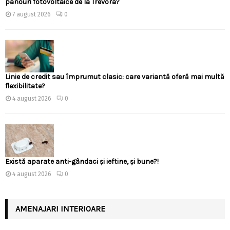
panouri fotovoltaice de la Trevora?
7 august 2026
0
Linie de credit sau împrumut clasic: care variantă oferă mai multă
flexibilitate?
4 august 2026
0
Există aparate anti-gândaci și ieftine, și bune?!
4 august 2026
0
AMENAJARI INTERIOARE