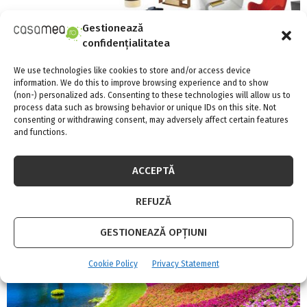
Gestionează
confidențialitatea
We use technologies like cookies to store and/or access device
information. We do this to improve browsing experience and to show
(non-) personalized ads. Consenting to these technologies will allow us to
BIFE-SIM dezvăluie tendințele 2019/2020 în
process data such as browsing behavior or unique IDs on this site. Not
consenting or withdrawing consent, may adversely affect certain features
mobilier și design interior!
and functions.
ACCEPTĂ
REFUZĂ
GESTIONEAZĂ OPȚIUNI
Cookie Policy
Privacy Statement