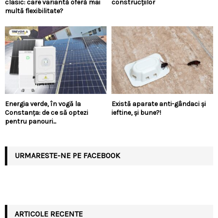
clasic: care variantă oferă mai
construcțiilor
multă flexibilitate?
Energia verde, în vogă la
Există aparate anti-gândaci și
Constanța: de ce să optezi
ieftine, și bune?!
pentru panouri...
URMARESTE-NE PE FACEBOOK
ARTICOLE RECENTE