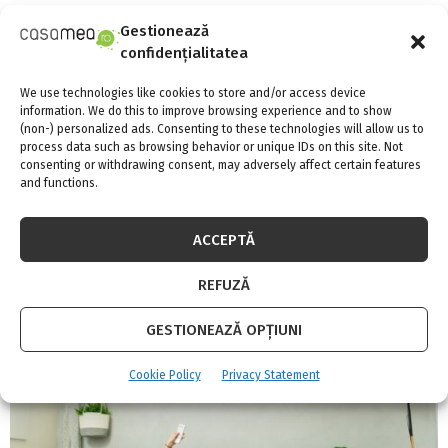
:
C
Gestionează
FII LA CURENT CU NOUTATILE
confidențialitatea
H
We use technologies like cookies to store and/or access device
information. We do this to improve browsing experience and to show
INSTAGRAM
(non-) personalized ads. Consenting to these technologies will allow us to
process data such as browsing behavior or unique IDs on this site. Not
consenting or withdrawing consent, may adversely affect certain features
Please enter an Access Token
and functions.
ACCEPTĂ
CELE MAI CITITE
REFUZĂ
GESTIONEAZĂ OPȚIUNI
Cookie Policy
Privacy Statement