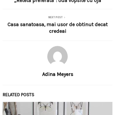
„Reteta preferata”: oua vopsite cu oja
NEXT POST
Casa sanatoasa, mai usor de obtinut decat
credeai
Adina Meyers
RELATED POSTS