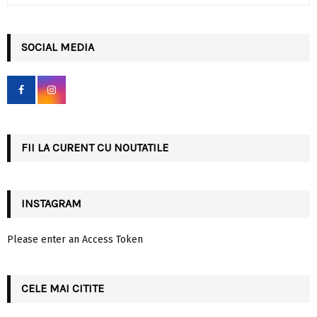
a
S
r
c
SOCIAL MEDIA
E
h
f
A
o
r
R
:
C
FII LA CURENT CU NOUTATILE
H
INSTAGRAM
Please enter an Access Token
CELE MAI CITITE