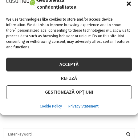
Gestionează
confidențialitatea
We use technologies like cookies to store and/or access device
information. We do this to improve browsing experience and to show
(non-) personalized ads. Consenting to these technologies will allow us to
process data such as browsing behavior or unique IDs on this site. Not
consenting or withdrawing consent, may adversely affect certain features
and functions.
ACCEPTĂ
VIKING a lansat un robot de tuns iarba adaptat
REFUZĂ
pentru curtile mici
GESTIONEAZĂ OPȚIUNI
Cookie Policy
Privacy Statement
S
e