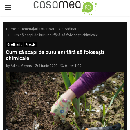
PRIMARY
MENU
Home
Amenajari Exterioare
Gradinarit
Cum să scapi de buruieni fără să folosești chimicale
Gradinarit
Practic
Cum să scapi de buruieni fără să folosești
chimicale
by
Adina Meyers
3 iunie 2020
0
1109