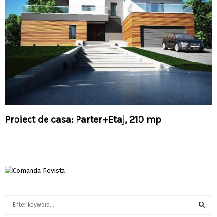
Proiect de casa: Parter+Etaj, 210 mp
S
e