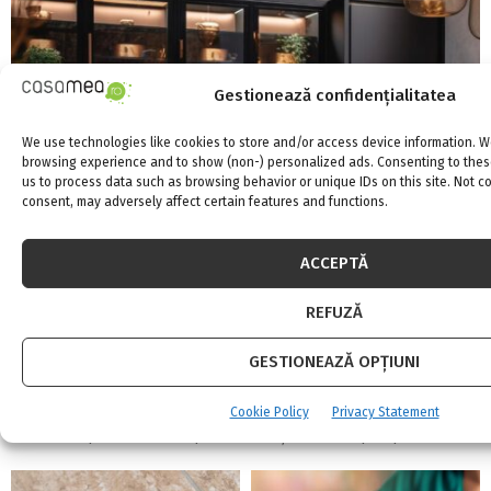
Gestionează confidențialitatea
We use technologies like cookies to store and/or access device information. W
browsing experience and to show (non-) personalized ads. Consenting to these
us to process data such as browsing behavior or unique IDs on this site. Not 
consent, may adversely affect certain features and functions.
ACCEPTĂ
REFUZĂ
Ergonomia în bucătărie: cum alegi înălțimile,
adâncimile și distanțele corecte pentru
GESTIONEAZĂ OPȚIUNI
confort...
30 iulie 2026
0
Cookie Policy
Privacy Statement
Există un tip de oboseală pe care mulți oameni o pun pe seama...