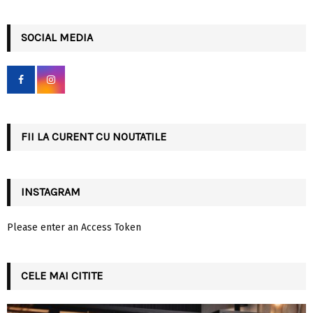
a
S
r
c
SOCIAL MEDIA
E
h
f
A
o
r
R
:
C
FII LA CURENT CU NOUTATILE
H
INSTAGRAM
Please enter an Access Token
CELE MAI CITITE