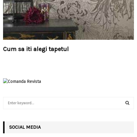
Cum sa iti alegi tapetul
S
e
a
S
r
c
SOCIAL MEDIA
E
h