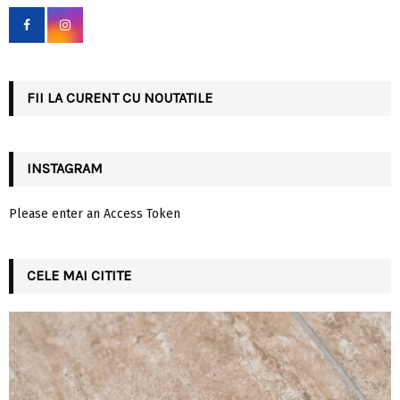
f
A
o
r
R
:
C
FII LA CURENT CU NOUTATILE
H
INSTAGRAM
Please enter an Access Token
CELE MAI CITITE