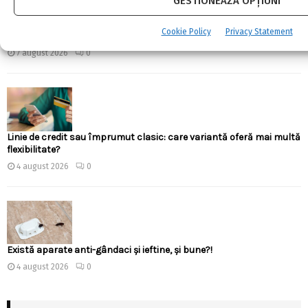
GESTIONEAZĂ OPȚIUNI
Energia verde, în vogă la Constanța: de ce să optezi pentru
Cookie Policy
Privacy Statement
panouri fotovoltaice de la Trevora?
7 august 2026
0
Linie de credit sau împrumut clasic: care variantă oferă mai multă
flexibilitate?
4 august 2026
0
Există aparate anti-gândaci și ieftine, și bune?!
4 august 2026
0