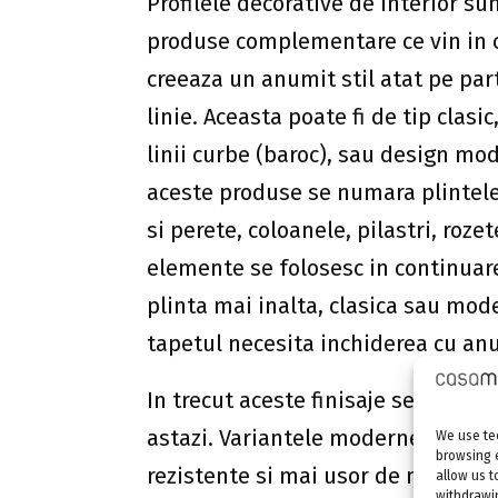
Profilele decorative de interior sun
produse complementare ce vin in c
creeaza un anumit stil atat pe pa
linie. Aceasta poate fi de tip clasi
linii curbe (baroc), sau design mod
aceste produse se numara plintele,
si perete, coloanele, pilastri, roze
elemente se folosesc in continuare
plinta mai inalta, clasica sau mod
tapetul necesita inchiderea cu anu
In trecut aceste finisaje se realiza
astazi. Variantele moderne, sunt d
We use tec
browsing 
rezistente si mai usor de montat, 
allow us t
withdrawin