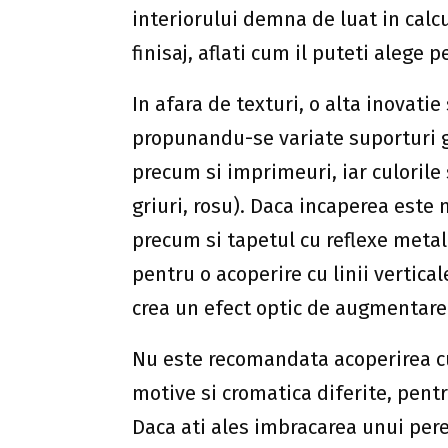
interiorului demna de luat in calcu
finisaj, aflati cum il puteti alege 
In afara de texturi, o alta inovatie 
propunandu-se variate suporturi g
precum si imprimeuri, iar culorile
griuri, rosu). Daca incaperea este 
precum si tapetul cu reflexe metali
pentru o acoperire cu linii vertical
crea un efect optic de augmentare
Nu este recomandata acoperirea cu
motive si cromatica diferite, pent
Daca ati ales imbracarea unui peret