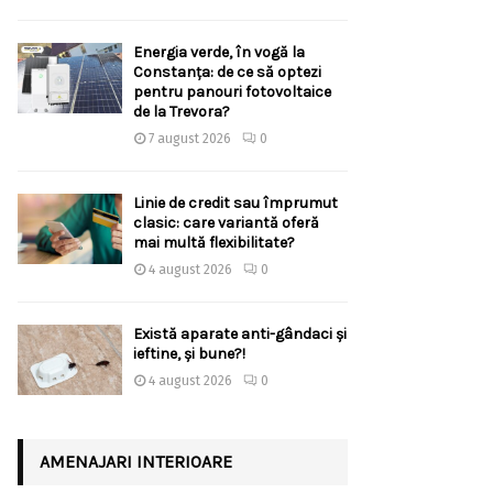
Energia verde, în vogă la
Constanța: de ce să optezi
pentru panouri fotovoltaice
de la Trevora?
7 august 2026
0
Linie de credit sau împrumut
clasic: care variantă oferă
mai multă flexibilitate?
4 august 2026
0
Există aparate anti-gândaci și
ieftine, și bune?!
4 august 2026
0
AMENAJARI INTERIOARE