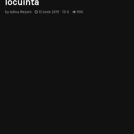
locuinta
by
Adina Meyers
13 iunie 2019
0
906