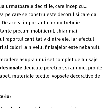
ua urmatoarele deciziile, care incep cu…
aza pe care se construieste decorul si care da
. De aceea importanta lor nu trebuie
rtante precum mobilierul, chiar mai
l raportul cantitativ dintre ele, iar efectul
 si culori la nivelul finisajelor este nebanuit.
recadere asupra unui set complet de finisaje
rofesionale
dedicate peretilor, si anume, profile
 tapet, materiale textile, vopsele decorative de
terior