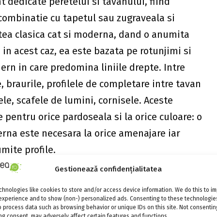
t dedicate peretelui si tavanului, fiind
ombinatie cu tapetul sau zugraveala si
rtea clasica cat si moderna, dand o anumita
c, in acest caz, ea este bazata pe rotunjimi si
ern in care predomina liniile drepte. Intre
 braurile, profilele de completare intre tavan
tele, scafele de lumini, cornisele. Aceste
 pentru orice pardoseala si la orice culoare: o
erna este necesara la orice amenajare iar
mite profile.
Gestionează confidențialitatea
u din ipsos, versiune care se foloseste si
in poliuretan de inalta densitate, deci foarte
hnologies like cookies to store and/or access device information. We do this to i
experience and to show (non-) personalized ads. Consenting to these technologies
putand fi vopsite cu vopsele pe baza de apa.
o process data such as browsing behavior or unique IDs on this site. Not consentin
g consent, may adversely affect certain features and functions.