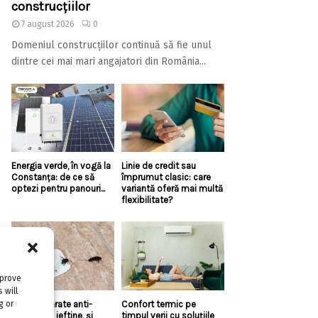
construcțiilor
7 august 2026
0
Domeniul construcțiilor continuă să fie unul
dintre cei mai mari angajatori din România...
Energia verde, în vogă la
Linie de credit sau
Constanța: de ce să
împrumut clasic: care
optezi pentru panouri...
variantă oferă mai multă
flexibilitate?
mprove
 will
g or
Există aparate anti-
Confort termic pe
gândaci și ieftine, și
timpul verii cu soluțiile