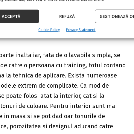
aj rapid si tratate impotriva intemperiilor,
ru fatada, conferind practic intregii case o
ACCEPTĂ
REFUZĂ
GESTIONEAZĂ OP
ant
Cookie Policy
Privacy Statement
oarte inalta iar, fata de o lavabila simpla, se
de catre o persoana cu training, totul contand
ana la tehnica de aplicare. Exista numeroase
 modele extrem de complicate. Ca mod de
 poate folosi atat la interior, cat si la
 tonuri de culoare. Pentru interior sunt mai
 in masa si se pot dad oar tonurile de
ice, porozitatea si designul aducand catre