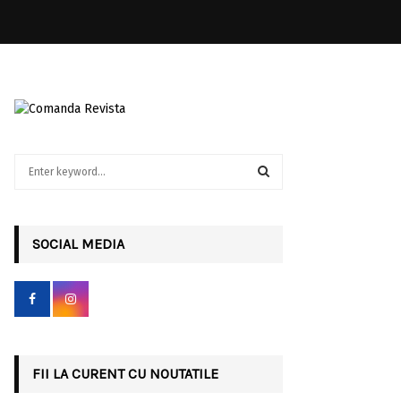
S
e
a
S
r
c
SOCIAL MEDIA
E
h
f
A
o
r
R
:
C
FII LA CURENT CU NOUTATILE
H