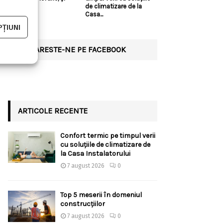
bune?!
de climatizare de la
Casa...
ȚIUNI
URMARESTE-NE PE FACEBOOK
ARTICOLE RECENTE
Confort termic pe timpul verii
cu soluțiile de climatizare de
la Casa Instalatorului
7 august 2026
0
Top 5 meserii în domeniul
construcțiilor
7 august 2026
0