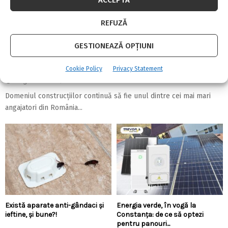
REFUZĂ
GESTIONEAZĂ OPȚIUNI
Top 5 meserii în domeniul construcțiilor
Cookie Policy
Privacy Statement
7 august 2026
0
Domeniul construcțiilor continuă să fie unul dintre cei mai mari
angajatori din România...
Există aparate anti-gândaci și
Energia verde, în vogă la
ieftine, și bune?!
Constanța: de ce să optezi
pentru panouri...