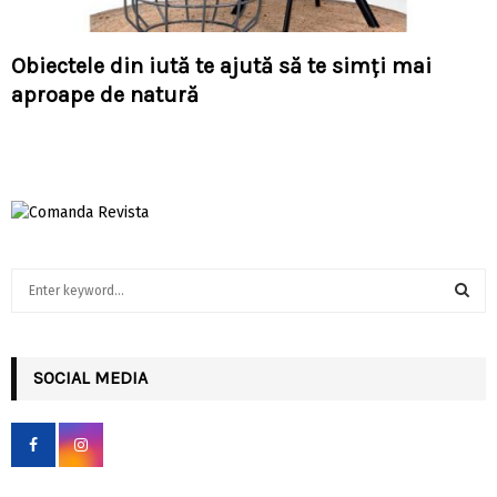
Obiectele din iută te ajută să te simți mai
aproape de natură
S
e
a
S
r
c
SOCIAL MEDIA
E
h
f
A
o
r
R
: