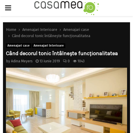
PRIMARY
MENU
Home
Amenajari Interioare
Amenajari case
Când decorul tonic întâlneşte funcţionalitatea
Amenajari case
Amenajari Interioare
Când decorul tonic întâlneşte funcţionalitatea
by
Adina Meyers
13 iunie 2019
0
1043