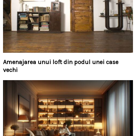
Amenajarea unui loft din podul unei case
vechi