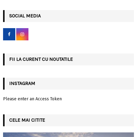
a
S
r
c
SOCIAL MEDIA
E
h
f
A
o
r
R
:
C
FII LA CURENT CU NOUTATILE
H
INSTAGRAM
Please enter an Access Token
CELE MAI CITITE