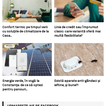
Confort termic pe timpul verii
Linie de credit sau împrumut
cu soluțiile de climatizare de la
clasic: care variantă oferă mai
Casa...
multă flexibilitate?
Energia verde, în vogă la
Există aparate anti-gândaci și
Constanța: de ce să optezi
ieftine, și bune?!
pentru panouri...
URMARESTE-NE PE FACEBOOK