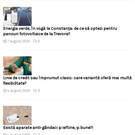
Energia verde, în vogă la Constanța: de ce să optezi pentru
panouri fotovoltaice de la Trevora?
7 august 2026
0
Linie de credit sau împrumut clasic: care variantă oferă mai multă
flexibilitate?
4 august 2026
0
Există aparate anti-gândaci și ieftine, și bune?!
4 august 2026
0