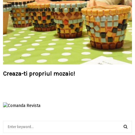
Creaza-ti propriul mozaic!
S
e