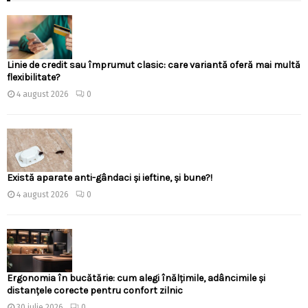
Linie de credit sau împrumut clasic: care variantă oferă mai multă
flexibilitate?
4 august 2026
0
Există aparate anti-gândaci și ieftine, și bune?!
4 august 2026
0
Ergonomia în bucătărie: cum alegi înălțimile, adâncimile și
distanțele corecte pentru confort zilnic
30 iulie 2026
0