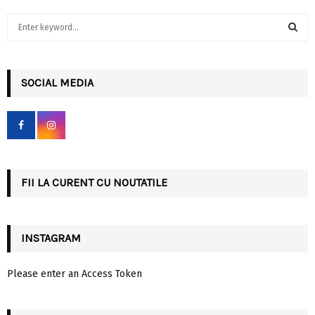
S
e
a
S
r
c
SOCIAL MEDIA
E
h
f
A
o
r
R
:
C
FII LA CURENT CU NOUTATILE
H
INSTAGRAM
Please enter an Access Token