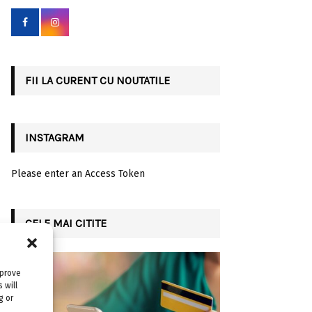
f
A
o
r
R
:
C
FII LA CURENT CU NOUTATILE
H
INSTAGRAM
Please enter an Access Token
CELE MAI CITITE
mprove
 will
g or