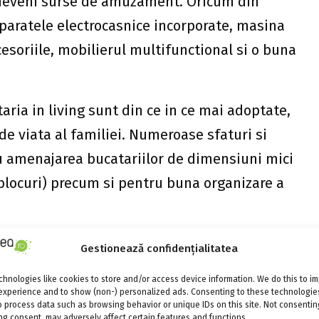
i deveni surse de amuzament. Oricum din
aparatele electrocasnice incorporate, masina
cesoriile, mobilierul multifunctional si o buna
aria in living sunt din ce in ce mai adoptate,
de viata al familiei. Numeroase sfaturi si
ru amenajarea bucatariilor de dimensiuni mici
blocuri) precum si pentru buna organizare a
entru bucatarie
Gestionează confidențialitatea
u parte de spatii inteligent organizate si de
hnologies like cookies to store and/or access device information. We do this to i
experience and to show (non-) personalized ads. Consenting to these technologies
uni. Si tu te poti bucura de o astfel de
o process data such as browsing behavior or unique IDs on this site. Not consentin
g consent, may adversely affect certain features and functions.