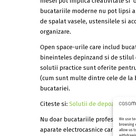
mesei pot implica creativitate s
bucatariile moderne nu pot lipsi 
de spalat vasele, ustensilele si ac
organizare.
Open space-urile care includ bucat
bineinteles depinzand si de stilul 
solutii practice sunt oferite pent
(cum sunt multe dintre cele de la 
bucatariei.
Citeste si:
Solutii de depozitare p
Nu doar bucatariile profesionale a
We use tec
browsing 
aparate electrocasnice care fac min
allow us t
withdrawin