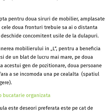
opta pentru doua siruri de mobilier, amplasate
e cele doua fronturi trebuie sa ai o distanta
deschide concomitent usile de la dulapuri.
nerea mobilierului in „L“, pentru a beneficia
 si de un blat de lucru mai mare, pe doua
rita acestui gen de pozitionare, doua persoane
fara a se incomoda una pe cealalta (spatiul
gere).
 o bucatarie organizata
sula este deseori preferata este pe cat de