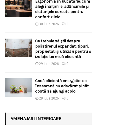
Ergonomia în bucătărie: cum
alegi înălțimile, adâncimile și
distanțele corecte pentru
confort zilnic
30 iulie 2026
0
Ce trebuie să știi despre
polistirenul expandat: tipuri,
proprietăți și utilizări pentru o
izolație termică eficientă
29 iulie 2026
0
Casă eficientă energetic: ce
înseamnă cu adevărat și cât
costă să ajungi acolo
29 iulie 2026
0
AMENAJARI INTERIOARE