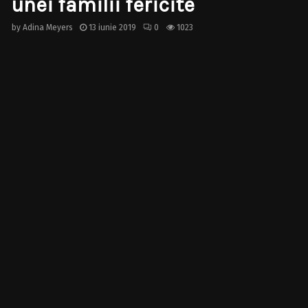
unei familii fericite
by
Adina Meyers
13 iunie 2019
0
1023