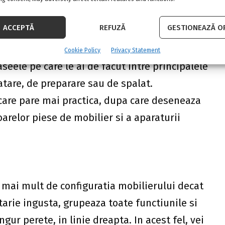
comoda a corpurilor de mobilier si aparatura
ACCEPTĂ
REFUZĂ
GESTIONEAZĂ OP
unctie de dispunerea mobilierului, inainte de
Cookie Policy
Privacy Statement
aseele pe care le ai de facut intre principalele
atare, de preparare sau de spalat.
care pare mai practica, dupa care deseneaza
oarelor piese de mobilier si a aparaturii
mai mult de configuratia mobilierului decat
tarie ingusta, grupeaza toate functiunile si
gur perete, in linie dreapta. In acest fel, vei