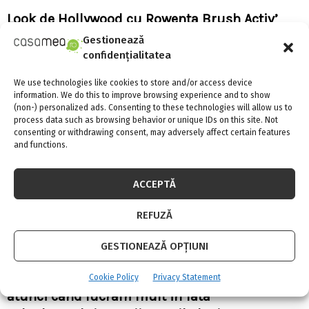
Look de Hollywood cu Rowenta Brush Activ’
Volume & Shine
Gestionează
confidențialitatea
We use technologies like cookies to store and/or access device
information. We do this to improve browsing experience and to show
(non-) personalized ads. Consenting to these technologies will allow us to
process data such as browsing behavior or unique IDs on this site. Not
consenting or withdrawing consent, may adversely affect certain features
and functions.
ACCEPTĂ
REFUZĂ
GESTIONEAZĂ OPȚIUNI
Un scaun de birou de calitate este esential
Cookie Policy
Privacy Statement
atunci cand lucram mult in fata