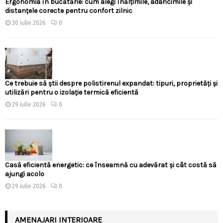
Ergonomia în bucătărie: cum alegi înălțimile, adâncimile și
distanțele corecte pentru confort zilnic
30 iulie 2026
0
Ce trebuie să știi despre polistirenul expandat: tipuri, proprietăți și
utilizări pentru o izolație termică eficientă
29 iulie 2026
0
Casă eficientă energetic: ce înseamnă cu adevărat și cât costă să
ajungi acolo
29 iulie 2026
0
AMENAJARI INTERIOARE