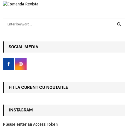
S
e
a
S
r
c
SOCIAL MEDIA
E
h
f
A
o
r
R
:
C
FII LA CURENT CU NOUTATILE
H
INSTAGRAM
Please enter an Access Token