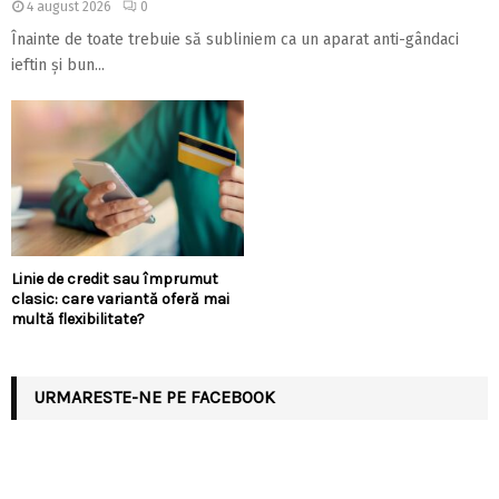
4 august 2026
0
Înainte de toate trebuie să subliniem ca un aparat anti-gândaci
ieftin și bun...
Linie de credit sau împrumut
clasic: care variantă oferă mai
multă flexibilitate?
URMARESTE-NE PE FACEBOOK