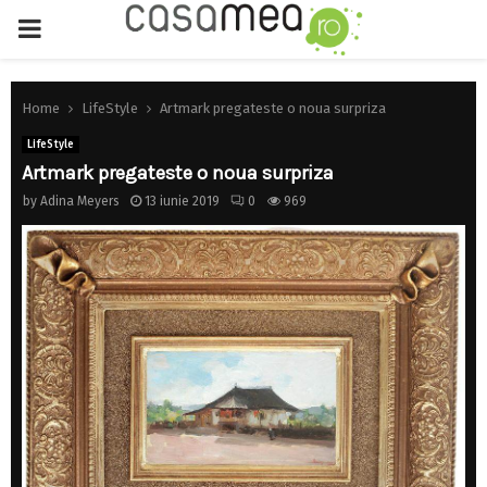
PRIMARY
MENU
Home
LifeStyle
Artmark pregateste o noua surpriza
LifeStyle
Artmark pregateste o noua surpriza
by
Adina Meyers
13 iunie 2019
0
969