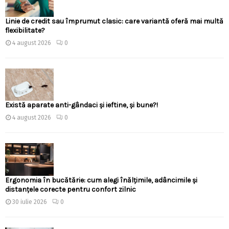
Linie de credit sau împrumut clasic: care variantă oferă mai multă
flexibilitate?
4 august 2026
0
Există aparate anti-gândaci și ieftine, și bune?!
4 august 2026
0
Ergonomia în bucătărie: cum alegi înălțimile, adâncimile și
distanțele corecte pentru confort zilnic
30 iulie 2026
0