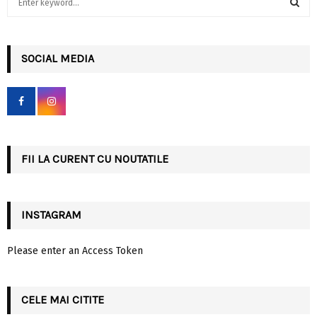
e
a
S
r
c
SOCIAL MEDIA
E
h
f
A
o
r
R
:
C
FII LA CURENT CU NOUTATILE
H
INSTAGRAM
Please enter an Access Token
CELE MAI CITITE