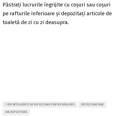
Păstrați lucrurile îngrijite cu coșuri sau coșuri
pe rafturile inferioare și depozitați articole de
toaletă de zi cu zi deasupra.
7 IDEI INTELIGENTE DE DEPOZITARE PENTRU BĂILE MICI
DEPOZITARE BAIE
IDEI DEPOZITARE