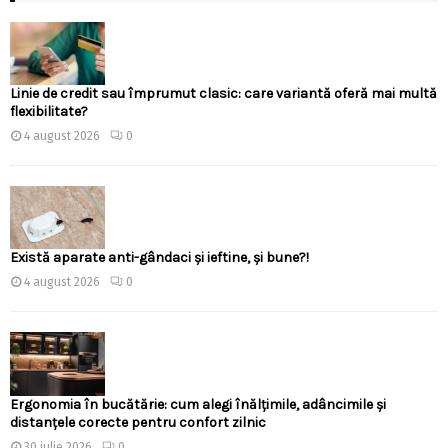
Linie de credit sau împrumut clasic: care variantă oferă mai multă
flexibilitate?
4 august 2026
0
Există aparate anti-gândaci și ieftine, și bune?!
4 august 2026
0
Ergonomia în bucătărie: cum alegi înălțimile, adâncimile și
distanțele corecte pentru confort zilnic
30 iulie 2026
0