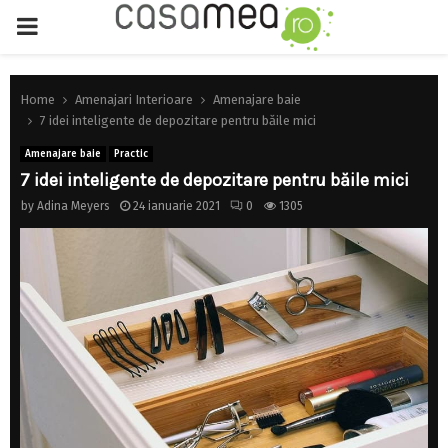
PRIMARY
MENU
Home
Amenajari Interioare
Amenajare baie
7 idei inteligente de depozitare pentru băile mici
Amenajare baie
Practic
7 idei inteligente de depozitare pentru băile mici
by
Adina Meyers
24 ianuarie 2021
0
1305