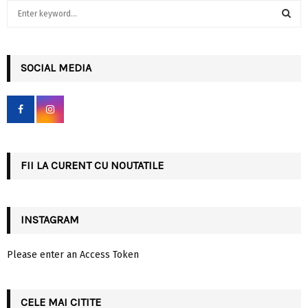
S
e
a
S
r
c
SOCIAL MEDIA
E
h
f
A
o
r
R
:
C
FII LA CURENT CU NOUTATILE
H
INSTAGRAM
Please enter an Access Token
CELE MAI CITITE