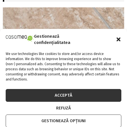
Gestionează
confidențialitatea
We use technologies like cookies to store and/or access device
information. We do this to improve browsing experience and to show
(non-) personalized ads. Consenting to these technologies will allow us to
process data such as browsing behavior or unique IDs on this site. Not
consenting or withdrawing consent, may adversely affect certain features
and functions.
Există aparate anti-gândaci și ieftine, și
ACCEPTĂ
bune?!
REFUZĂ
4 august 2026
0
Înainte de toate trebuie să subliniem ca un aparat anti-gândaci
GESTIONEAZĂ OPȚIUNI
ieftin și bun...