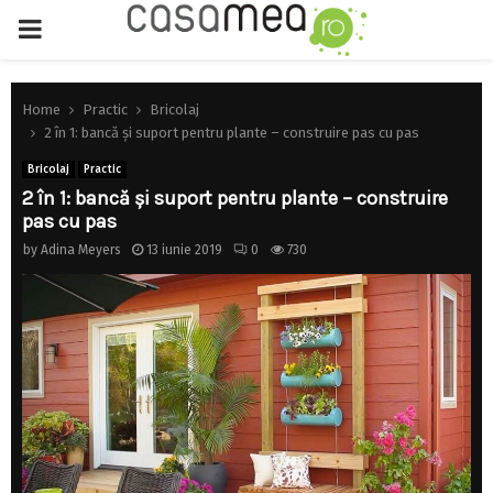
PRIMARY
MENU
Home
Practic
Bricolaj
2 în 1: bancă și suport pentru plante – construire pas cu pas
Bricolaj
Practic
2 în 1: bancă și suport pentru plante – construire
pas cu pas
by
Adina Meyers
13 iunie 2019
0
730