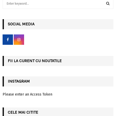
S
e
a
S
r
c
SOCIAL MEDIA
E
h
f
A
o
r
R
:
C
FII LA CURENT CU NOUTATILE
H
INSTAGRAM
Please enter an Access Token
CELE MAI CITITE