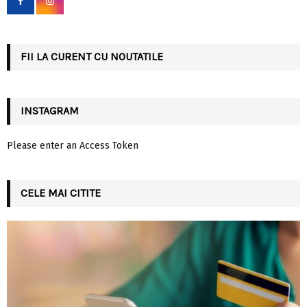
r
R
:
C
FII LA CURENT CU NOUTATILE
H
INSTAGRAM
Please enter an Access Token
CELE MAI CITITE