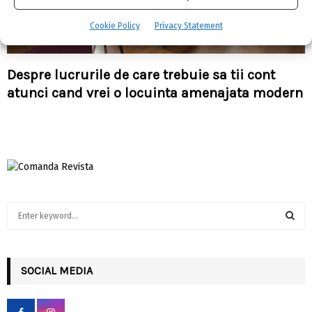
Cookie Policy
Privacy Statement
Despre lucrurile de care trebuie sa tii cont
atunci cand vrei o locuinta amenajata modern
S
e
a
S
r
c
SOCIAL MEDIA
E
h
f
A
o