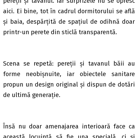
pereții și tavanul. Iar surprizele nu se opresc
aici. Ei bine, tot în cadrul dormitorului se află
și baia, despărțită de spaţiul de odihnă doar
printr-un perete din sticlă transparentă.
Scena se repetă: pereții și tavanul băii au
forme neobișnuite, iar obiectele sanitare
propun un design original şi dispun de dotări
de ultimă generație.
Însă nu doar amenajarea interioară face ca
această locuință să fie una specială, ci și