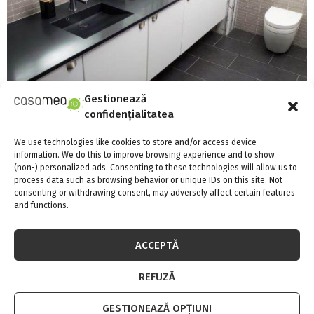
Gestionează
confidențialitatea
Reamenajeaza-ti casa in noul sezon cu
pachetul KUMA All for You
We use technologies like cookies to store and/or access device
information. We do this to improve browsing experience and to show
(non-) personalized ads. Consenting to these technologies will allow us to
process data such as browsing behavior or unique IDs on this site. Not
consenting or withdrawing consent, may adversely affect certain features
and functions.
ACCEPTĂ
REFUZĂ
GESTIONEAZĂ OPȚIUNI