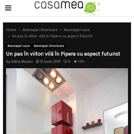
PRIMARY
MENU
Home
Amenajari Interioare
Amenajari case
Un pas în viitor: vilă în Pipera cu aspect futurist
Amenajari case
Amenajari Interioare
Un pas în viitor: vilă în Pipera cu aspect futurist
by
Adina Meyers
13 iunie 2019
0
1174