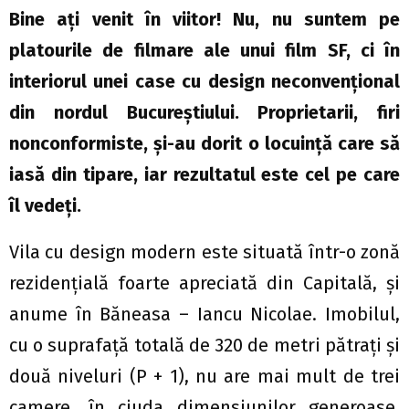
Bine ați venit în viitor! Nu, nu suntem pe
platourile de filmare ale unui film SF, ci în
interiorul unei case cu design neconvențional
din nordul Bucureștiului. Proprietarii, firi
nonconformiste, și-au dorit o locuință care să
iasă din tipare, iar rezultatul este cel pe care
îl vedeți.
Vila cu design modern este situată într-o zonă
rezidențială foarte apreciată din Capitală, și
anume în Băneasa – Iancu Nicolae. Imobilul,
cu o suprafață totală de 320 de metri pătraţi şi
două niveluri (P + 1), nu are mai mult de trei
camere, în ciuda dimensiunilor generoase.