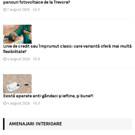
panouri fotovoltaice de la Trevora?
7 august 2026
0
Linie de credit sau împrumut clasic: care variantă oferă mai multă
flexibilitate?
4 august 2026
0
Există aparate anti-gândaci și ieftine, și bune?!
4 august 2026
0
AMENAJARI INTERIOARE