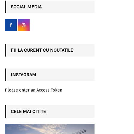
c
SOCIAL MEDIA
E
h
f
A
o
r
R
:
C
FII LA CURENT CU NOUTATILE
H
INSTAGRAM
Please enter an Access Token
CELE MAI CITITE