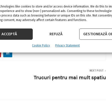
tu.
hnologies like cookies to store and/or access device information. We do this to i
experience and to show (non-) personalized ads. Consenting to these technologies
o process data such as browsing behavior or unique IDs on this site. Not consentin
g consent, may adversely affect certain features and functions.
rălucitor, volum și cu o nuanță discretă,
ACCEPTĂ
REFUZĂ
GESTIONEAZĂ OP
Volume Lip Booster
! E mereu în tendințe!
Cookie Policy
Privacy Statement
NEXT POST
Trucuri pentru mai mult spatiu