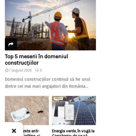
Top 5 meserii în domeniul
construcțiilor
7 august 2026
0
Domeniul construcțiilor continuă să fie unul
dintre cei mai mari angajatori din România...
Există aparate anti-
Energia verde, în vogă la
gândaci și ieftine, și
Constanța: de ce să