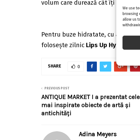
volum care durează cât îți dorești 
We use tec
browsing 
allow us t
withdrawin
Pentru buze hidratate, cu aspect st
folosește zilnic
Lips Up Hyaluron 
SHARE
0
PREVIOUS POST
ANTIQUE MARKET I a prezentat cele
mai inspirate obiecte de artă și
antichități
Adina Meyers