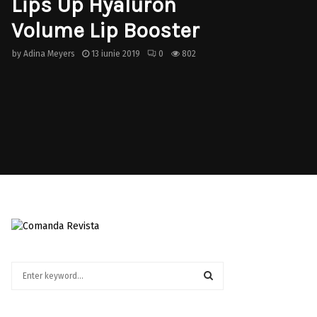
Lips Up Hyaluron
Volume Lip Booster
by
Adina Meyers
13 iunie 2019
0
802
S
e
a
S
r