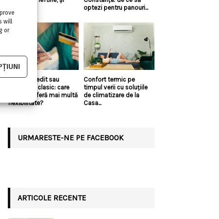
bune?!
optezi pentru panouri...
mprove
 will
g or
ȚIUNI
Linie de credit sau
Confort termic pe
împrumut clasic: care
timpul verii cu soluțiile
variantă oferă mai multă
de climatizare de la
flexibilitate?
Casa...
URMARESTE-NE PE FACEBOOK
ARTICOLE RECENTE