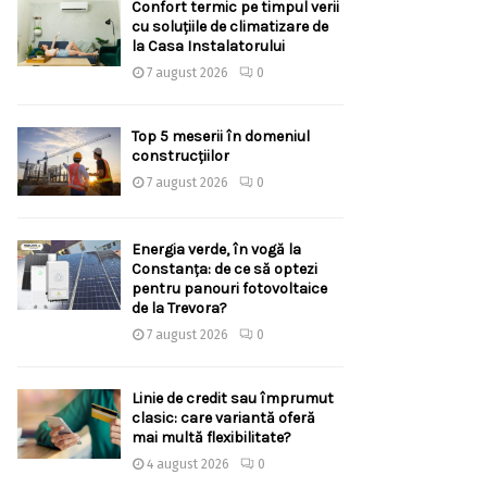
Confort termic pe timpul verii
cu soluțiile de climatizare de
la Casa Instalatorului
7 august 2026
0
Top 5 meserii în domeniul
construcțiilor
7 august 2026
0
Energia verde, în vogă la
Constanța: de ce să optezi
pentru panouri fotovoltaice
de la Trevora?
7 august 2026
0
Linie de credit sau împrumut
clasic: care variantă oferă
mai multă flexibilitate?
4 august 2026
0