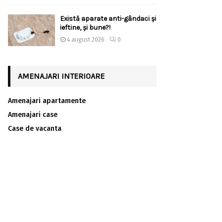
Există aparate anti-gândaci și
ieftine, și bune?!
4 august 2026
0
AMENAJARI INTERIOARE
Amenajari apartamente
Amenajari case
Case de vacanta