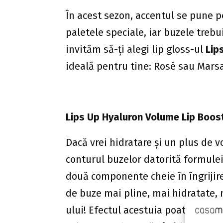
În acest sezon, accentul se pune p
paletele speciale, iar buzele trebui
invităm să-ți alegi lip gloss-ul
Lip
ideală pentru tine: Rosé sau Marsa
Lips Up Hyaluron Volume Lip Boost
Dacă vrei hidratare și un plus de vo
conturul buzelor datorită formulei 
două componente cheie în îngrijire
de buze mai pline, mai hidratate, 
ului! Efectul acestuia poate ține p