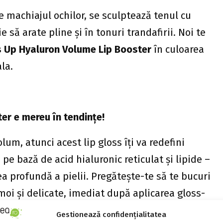
e machiajul ochilor, se sculptează tenul cu
e să arate pline și în tonuri trandafirii. Noi te
s Up Hyaluron Volume Lip Booster
în culoarea
la.
er e mereu în tendințe!
lum, atunci acest lip gloss îți va redefini
pe bază de acid hialuronic reticulat și lipide –
a profundă a pielii. Pregătește-te să te bucuri
moi și delicate, imediat după aplicarea gloss-
ână la 3 ore, dar reaplicarea garantează un
Gestionează confidențialitatea