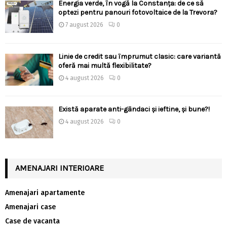
Energia verde, în vogă la Constanța: de ce să
optezi pentru panouri fotovoltaice de la Trevora?
7 august 2026
0
Linie de credit sau împrumut clasic: care variantă
oferă mai multă flexibilitate?
4 august 2026
0
Există aparate anti-gândaci și ieftine, și bune?!
4 august 2026
0
AMENAJARI INTERIOARE
Amenajari apartamente
Amenajari case
Case de vacanta