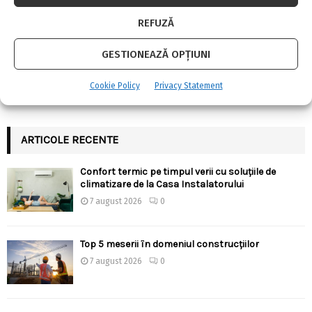
multă flexibilitate?
REFUZĂ
GESTIONEAZĂ OPȚIUNI
URMARESTE-NE PE FACEBOOK
Cookie Policy
Privacy Statement
ARTICOLE RECENTE
Confort termic pe timpul verii cu soluțiile de
climatizare de la Casa Instalatorului
7 august 2026
0
Top 5 meserii în domeniul construcțiilor
7 august 2026
0