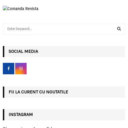
S
e
a
S
r
c
SOCIAL MEDIA
E
h
f
A
o
r
R
:
C
FII LA CURENT CU NOUTATILE
H
INSTAGRAM