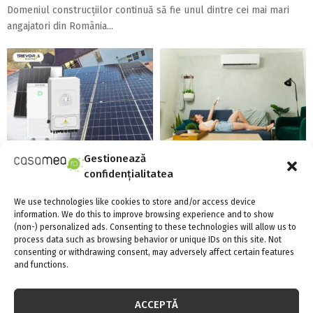
Domeniul construcțiilor continuă să fie unul dintre cei mai mari
angajatori din România...
Energia verde, în vogă la
Confort termic pe timpul verii
Gestionează
Constanța: de ce să optezi
cu soluțiile de climatizare de la
confidențialitatea
pentru panouri...
Casa...
We use technologies like cookies to store and/or access device
information. We do this to improve browsing experience and to show
(non-) personalized ads. Consenting to these technologies will allow us to
process data such as browsing behavior or unique IDs on this site. Not
consenting or withdrawing consent, may adversely affect certain features
and functions.
Există aparate anti-gândaci și
Linie de credit sau împrumut
ACCEPTĂ
ieftine, și bune?!
clasic: care variantă oferă mai