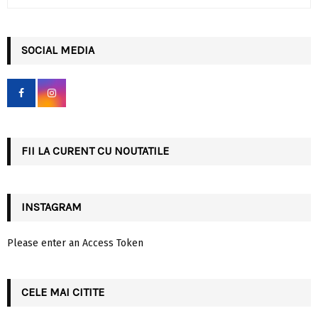
e
a
S
r
c
SOCIAL MEDIA
E
h
f
A
o
r
R
:
C
FII LA CURENT CU NOUTATILE
H
INSTAGRAM
Please enter an Access Token
CELE MAI CITITE