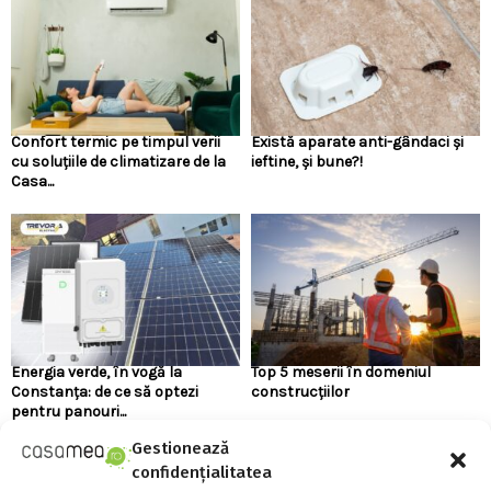
Confort termic pe timpul verii
Există aparate anti-gândaci și
cu soluțiile de climatizare de la
ieftine, și bune?!
Casa...
Energia verde, în vogă la
Top 5 meserii în domeniul
Constanța: de ce să optezi
construcțiilor
pentru panouri...
Gestionează
confidențialitatea
URMARESTE-NE PE FACEBOOK