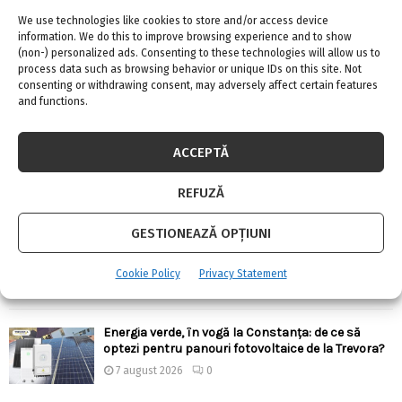
We use technologies like cookies to store and/or access device
information. We do this to improve browsing experience and to show
(non-) personalized ads. Consenting to these technologies will allow us to
process data such as browsing behavior or unique IDs on this site. Not
consenting or withdrawing consent, may adversely affect certain features
and functions.
ARTICOLE RECENTE
Confort termic pe timpul verii cu soluțiile de
ACCEPTĂ
climatizare de la Casa Instalatorului
7 august 2026
0
REFUZĂ
GESTIONEAZĂ OPȚIUNI
Top 5 meserii în domeniul construcțiilor
7 august 2026
0
Cookie Policy
Privacy Statement
Energia verde, în vogă la Constanța: de ce să
optezi pentru panouri fotovoltaice de la Trevora?
7 august 2026
0