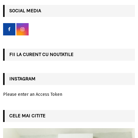
r
c
SOCIAL MEDIA
E
h
f
A
o
r
R
:
C
FII LA CURENT CU NOUTATILE
H
INSTAGRAM
Please enter an Access Token
CELE MAI CITITE