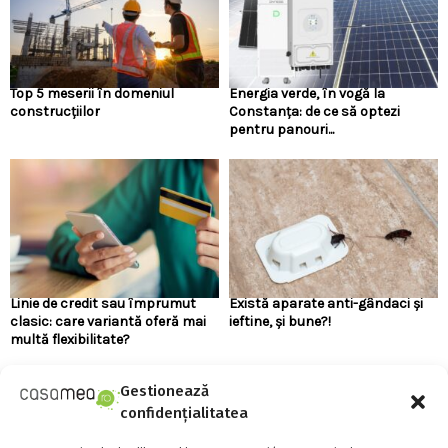
Top 5 meserii în domeniul
Energia verde, în vogă la
construcțiilor
Constanța: de ce să optezi
pentru panouri...
Linie de credit sau împrumut
Există aparate anti-gândaci și
clasic: care variantă oferă mai
ieftine, și bune?!
multă flexibilitate?
Gestionează
URMARESTE-NE PE FACEBOOK
confidențialitatea