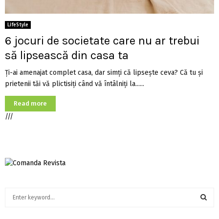
LifeStyle
6 jocuri de societate care nu ar trebui
să lipsească din casa ta
Ți-ai amenajat complet casa, dar simți că lipsește ceva? Că tu și
prietenii tăi vă plictisiți când vă întâlniți la......
Read more
///
S
e
a
S