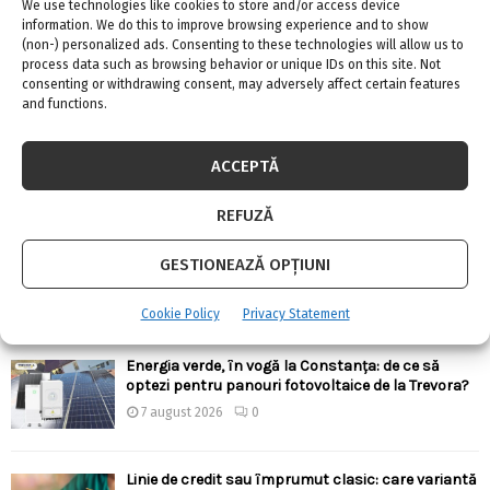
We use technologies like cookies to store and/or access device
information. We do this to improve browsing experience and to show
(non-) personalized ads. Consenting to these technologies will allow us to
process data such as browsing behavior or unique IDs on this site. Not
consenting or withdrawing consent, may adversely affect certain features
ARTICOLE RECENTE
and functions.
Confort termic pe timpul verii cu soluțiile de
climatizare de la Casa Instalatorului
ACCEPTĂ
7 august 2026
0
REFUZĂ
Top 5 meserii în domeniul construcțiilor
GESTIONEAZĂ OPȚIUNI
7 august 2026
0
Cookie Policy
Privacy Statement
Energia verde, în vogă la Constanța: de ce să
optezi pentru panouri fotovoltaice de la Trevora?
7 august 2026
0
Linie de credit sau împrumut clasic: care variantă