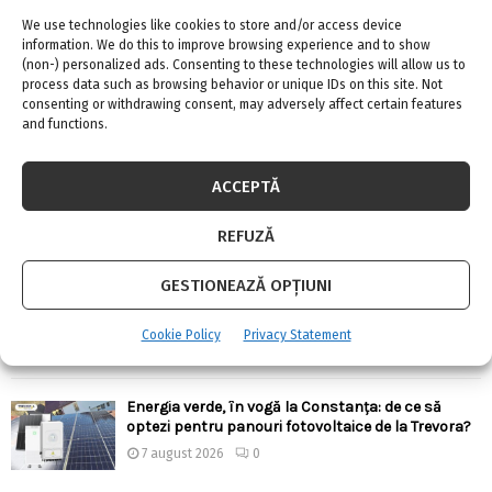
We use technologies like cookies to store and/or access device
information. We do this to improve browsing experience and to show
(non-) personalized ads. Consenting to these technologies will allow us to
process data such as browsing behavior or unique IDs on this site. Not
consenting or withdrawing consent, may adversely affect certain features
and functions.
ARTICOLE RECENTE
Confort termic pe timpul verii cu soluțiile de
ACCEPTĂ
climatizare de la Casa Instalatorului
7 august 2026
0
REFUZĂ
GESTIONEAZĂ OPȚIUNI
Top 5 meserii în domeniul construcțiilor
7 august 2026
0
Cookie Policy
Privacy Statement
Energia verde, în vogă la Constanța: de ce să
optezi pentru panouri fotovoltaice de la Trevora?
7 august 2026
0