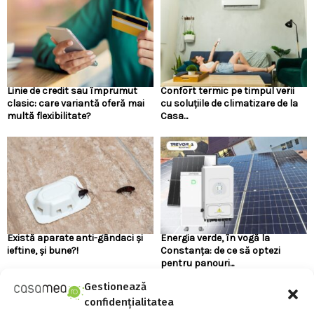
Linie de credit sau împrumut
Confort termic pe timpul verii
clasic: care variantă oferă mai
cu soluțiile de climatizare de la
multă flexibilitate?
Casa...
Există aparate anti-gândaci și
Energia verde, în vogă la
ieftine, și bune?!
Constanța: de ce să optezi
pentru panouri...
Gestionează
confidențialitatea
URMARESTE-NE PE FACEBOOK