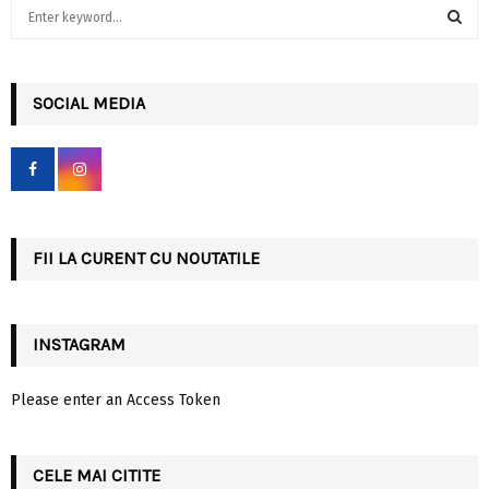
S
e
a
S
r
c
SOCIAL MEDIA
E
h
f
A
o
r
R
:
C
FII LA CURENT CU NOUTATILE
H
INSTAGRAM
Please enter an Access Token
CELE MAI CITITE