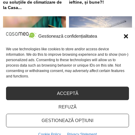
cu soluțiile de climatizare de
ieftine, și bune?!
la Casa...
Gestionează confidențialitatea
We use technologies like cookies to store and/or access device
information. We do this to improve browsing experience and to show (non-)
Linie de credit sau împrumut
Top 5 meserii în domeniul
personalized ads. Consenting to these technologies will allow us to
clasic: care variantă oferă mai
construcțiilor
process data such as browsing behavior or unique IDs on this site. Not
multă flexibilitate?
consenting or withdrawing consent, may adversely affect certain features
and functions.
URMARESTE-NE PE FACEBOOK
ACCEPTĂ
REFUZĂ
GESTIONEAZĂ OPȚIUNI
ARTICOLE RECENTE
Cookie Policy
Privacy Statement