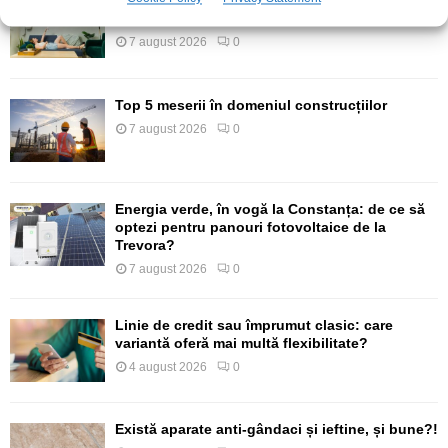
Confort termic pe timpul verii cu soluțiile de
climatizare de la Casa Instalatorului
7 august 2026
0
Top 5 meserii în domeniul construcțiilor
7 august 2026
0
Energia verde, în vogă la Constanța: de ce să
optezi pentru panouri fotovoltaice de la
Trevora?
7 august 2026
0
Linie de credit sau împrumut clasic: care
variantă oferă mai multă flexibilitate?
4 august 2026
0
Există aparate anti-gândaci și ieftine, și bune?!