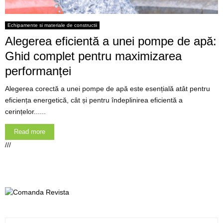
Echipamente si materiale de constructii
Alegerea eficientă a unei pompe de apă:
Ghid complet pentru maximizarea
performanței
Alegerea corectă a unei pompe de apă este esențială atât pentru
eficiența energetică, cât și pentru îndeplinirea eficientă a
cerințelor......
Read more
///
S