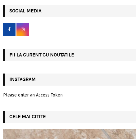
r
c
SOCIAL MEDIA
E
h
f
A
o
r
R
:
C
FII LA CURENT CU NOUTATILE
H
INSTAGRAM
Please enter an Access Token
CELE MAI CITITE