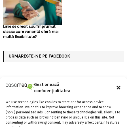
Linie de credit sau împrumut
clasic: care variantă oferă mai
multă flexibilitate?
URMARESTE-NE PE FACEBOOK
Gestionează
ARTICOLE RECENTE
confidențialitatea
We use technologies like cookies to store and/or access device
Linie de credit sau împrumut clasic: care variantă
information. We do this to improve browsing experience and to show
oferă mai multă flexibilitate?
(non-) personalized ads. Consenting to these technologies will allow us to
4 august 2026
0
process data such as browsing behavior or unique IDs on this site. Not
consenting or withdrawing consent, may adversely affect certain features