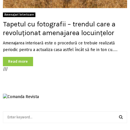
Amenajari Interioare
Tapetul cu fotografii – trendul care a
revoluţionat amenajarea locuinţelor
Amenajarea interioară este o procedură ce trebuie realizată
periodic pentru a actualiza casa astfel încât să fie in ton cu......
Read more
///
S
e
a
S