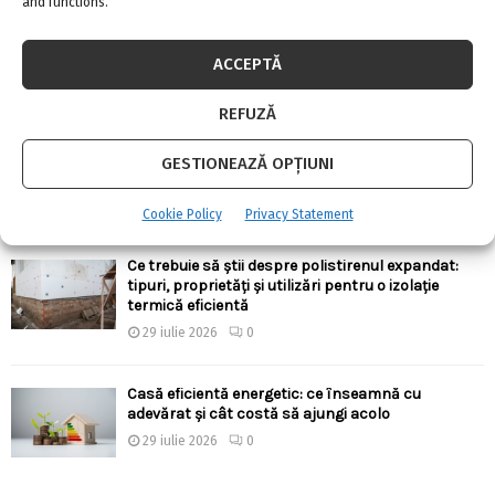
and functions.
Există aparate anti-gândaci și ieftine, și bune?!
4 august 2026
0
ACCEPTĂ
REFUZĂ
Ergonomia în bucătărie: cum alegi înălțimile,
adâncimile și distanțele corecte pentru confort
GESTIONEAZĂ OPȚIUNI
zilnic
30 iulie 2026
0
Cookie Policy
Privacy Statement
Ce trebuie să știi despre polistirenul expandat:
tipuri, proprietăți și utilizări pentru o izolație
termică eficientă
29 iulie 2026
0
Casă eficientă energetic: ce înseamnă cu
adevărat și cât costă să ajungi acolo
29 iulie 2026
0