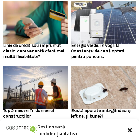
Linie de credit sau împrumut
Energia verde, în vogă la
clasic: care variantă oferă mai
Constanța: de ce să optezi
multă flexibilitate?
pentru panouri...
Top 5 meserii în domeniul
Există aparate anti-gândaci și
construcțiilor
ieftine, și bune?!
Gestionează
confidențialitatea
URMARESTE-NE PE FACEBOOK