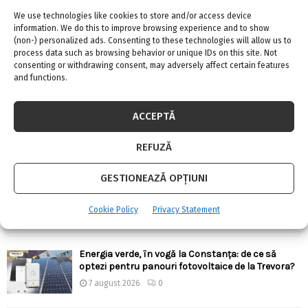
We use technologies like cookies to store and/or access device
information. We do this to improve browsing experience and to show
(non-) personalized ads. Consenting to these technologies will allow us to
process data such as browsing behavior or unique IDs on this site. Not
consenting or withdrawing consent, may adversely affect certain features
ARTICOLE RECENTE
and functions.
Confort termic pe timpul verii cu soluțiile de
ACCEPTĂ
climatizare de la Casa Instalatorului
7 august 2026
0
REFUZĂ
GESTIONEAZĂ OPȚIUNI
Top 5 meserii în domeniul construcțiilor
7 august 2026
0
Cookie Policy
Privacy Statement
Energia verde, în vogă la Constanța: de ce să
optezi pentru panouri fotovoltaice de la Trevora?
7 august 2026
0