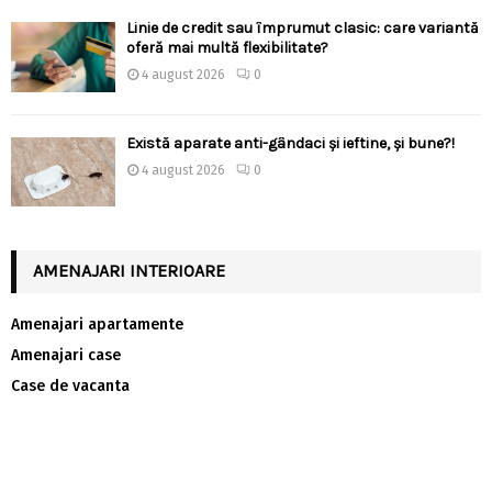
Linie de credit sau împrumut clasic: care variantă
oferă mai multă flexibilitate?
4 august 2026
0
Există aparate anti-gândaci și ieftine, și bune?!
4 august 2026
0
AMENAJARI INTERIOARE
Amenajari apartamente
Amenajari case
Case de vacanta