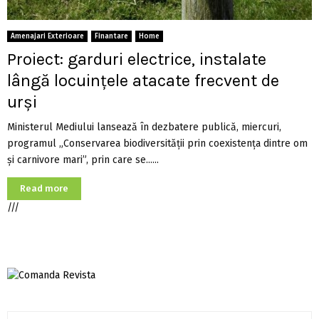
Amenajari Exterioare
Finantare
Home
Proiect: garduri electrice, instalate
lângă locuințele atacate frecvent de
urși
Ministerul Mediului lansează în dezbatere publică, miercuri,
programul „Conservarea biodiversității prin coexistența dintre om
și carnivore mari”, prin care se......
Read more
///
S