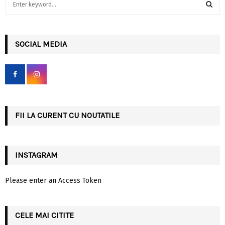
e
a
S
r
c
SOCIAL MEDIA
E
h
f
A
o
r
R
:
C
FII LA CURENT CU NOUTATILE
H
INSTAGRAM
Please enter an Access Token
CELE MAI CITITE