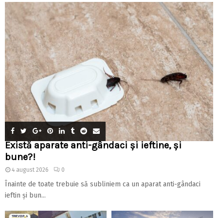
Există aparate anti-gândaci și ieftine, și
bune?!
4 august 2026
0
Înainte de toate trebuie să subliniem ca un aparat anti-gândaci
ieftin și bun...