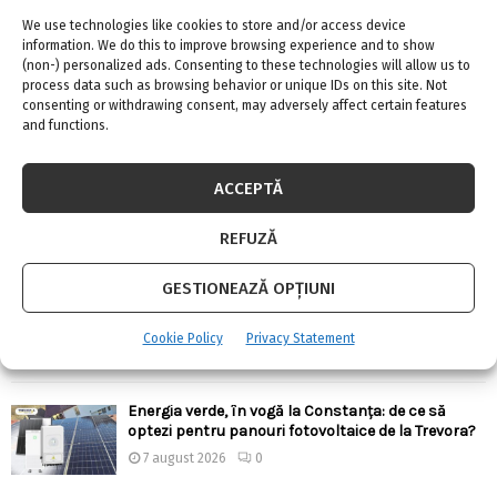
We use technologies like cookies to store and/or access device
information. We do this to improve browsing experience and to show
(non-) personalized ads. Consenting to these technologies will allow us to
process data such as browsing behavior or unique IDs on this site. Not
consenting or withdrawing consent, may adversely affect certain features
and functions.
ARTICOLE RECENTE
Confort termic pe timpul verii cu soluțiile de
ACCEPTĂ
climatizare de la Casa Instalatorului
7 august 2026
0
REFUZĂ
GESTIONEAZĂ OPȚIUNI
Top 5 meserii în domeniul construcțiilor
7 august 2026
0
Cookie Policy
Privacy Statement
Energia verde, în vogă la Constanța: de ce să
optezi pentru panouri fotovoltaice de la Trevora?
7 august 2026
0