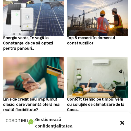
Energia verde, în vogă la
Top 5 meserii în domeniul
Constanța: de ce să optezi
construcțiilor
pentru panouri...
Linie de credit sau împrumut
Confort termic pe timpul verii
clasic: care variantă oferă mai
cu soluțiile de climatizare de la
multă flexibilitate?
Casa...
Gestionează
confidențialitatea
URMARESTE-NE PE FACEBOOK