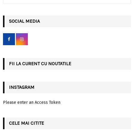
e
a
S
r
c
SOCIAL MEDIA
E
h
f
A
o
r
R
:
C
FII LA CURENT CU NOUTATILE
H
INSTAGRAM
Please enter an Access Token
CELE MAI CITITE