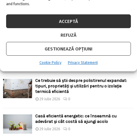
and functions.
Există aparate anti-gândaci și ieftine, și bune?!
4 august 2026
0
ACCEPTĂ
REFUZĂ
Ergonomia în bucătărie: cum alegi înălțimile,
GESTIONEAZĂ OPȚIUNI
adâncimile și distanțele corecte pentru confort
zilnic
Cookie Policy
Privacy Statement
30 iulie 2026
0
Ce trebuie să știi despre polistirenul expandat:
tipuri, proprietăți și utilizări pentru o izolație
termică eficientă
29 iulie 2026
0
Casă eficientă energetic: ce înseamnă cu
adevărat și cât costă să ajungi acolo
29 iulie 2026
0