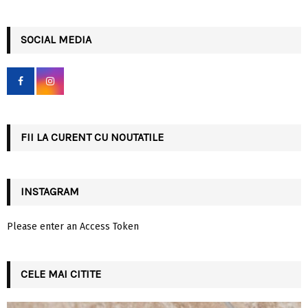
a
S
r
c
SOCIAL MEDIA
E
h
f
A
o
r
R
:
C
FII LA CURENT CU NOUTATILE
H
INSTAGRAM
Please enter an Access Token
CELE MAI CITITE