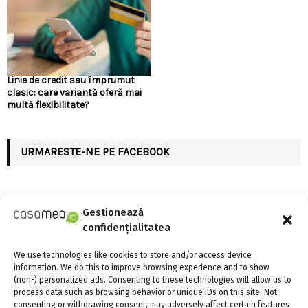
Linie de credit sau împrumut
clasic: care variantă oferă mai
multă flexibilitate?
URMARESTE-NE PE FACEBOOK
Gestionează
confidențialitatea
ARTICOLE RECENTE
We use technologies like cookies to store and/or access device
Linie de credit sau împrumut clasic: care variantă
information. We do this to improve browsing experience and to show
oferă mai multă flexibilitate?
(non-) personalized ads. Consenting to these technologies will allow us to
process data such as browsing behavior or unique IDs on this site. Not
4 august 2026
0
consenting or withdrawing consent, may adversely affect certain features