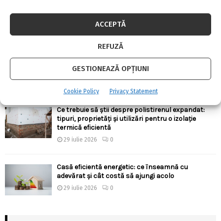
Există aparate anti-gândaci și ieftine, și bune?!
4 august 2026
0
ACCEPTĂ
REFUZĂ
Ergonomia în bucătărie: cum alegi înălțimile,
adâncimile și distanțele corecte pentru confort
GESTIONEAZĂ OPȚIUNI
zilnic
30 iulie 2026
0
Cookie Policy
Privacy Statement
Ce trebuie să știi despre polistirenul expandat:
tipuri, proprietăți și utilizări pentru o izolație
termică eficientă
29 iulie 2026
0
Casă eficientă energetic: ce înseamnă cu
adevărat și cât costă să ajungi acolo
29 iulie 2026
0