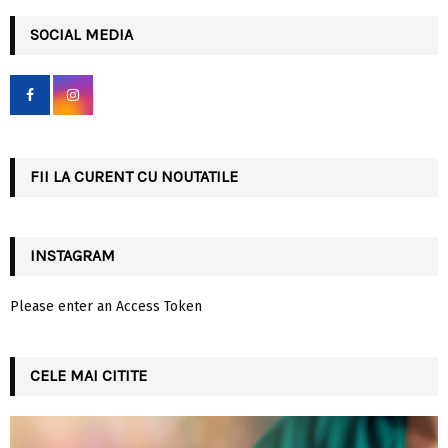
r
c
SOCIAL MEDIA
E
h
f
A
o
r
R
:
C
FII LA CURENT CU NOUTATILE
H
INSTAGRAM
Please enter an Access Token
CELE MAI CITITE