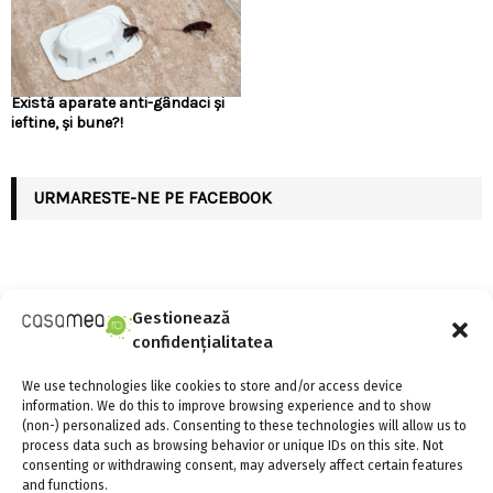
Există aparate anti-gândaci și
ieftine, și bune?!
URMARESTE-NE PE FACEBOOK
Gestionează
ARTICOLE RECENTE
confidențialitatea
Linie de credit sau împrumut clasic: care variantă
We use technologies like cookies to store and/or access device
oferă mai multă flexibilitate?
information. We do this to improve browsing experience and to show
(non-) personalized ads. Consenting to these technologies will allow us to
4 august 2026
0
process data such as browsing behavior or unique IDs on this site. Not
consenting or withdrawing consent, may adversely affect certain features
and functions.