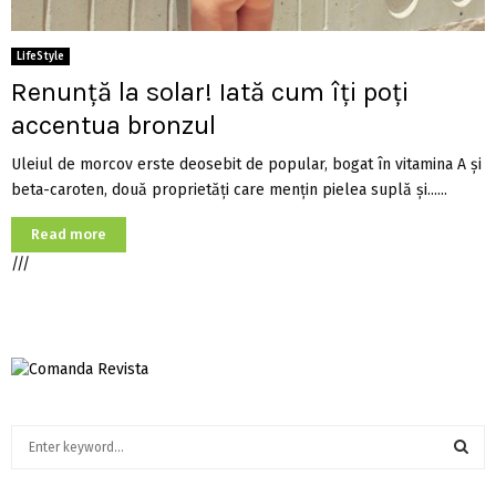
LifeStyle
Renunță la solar! Iată cum îți poți
accentua bronzul
Uleiul de morcov erste deosebit de popular, bogat în vitamina A și
beta-caroten, două proprietăți care mențin pielea suplă și......
Read more
///
S
e
a
S