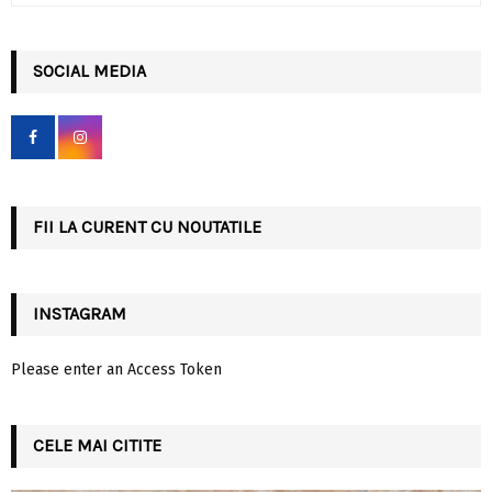
a
S
r
c
SOCIAL MEDIA
E
h
f
A
o
r
R
:
C
FII LA CURENT CU NOUTATILE
H
INSTAGRAM
Please enter an Access Token
CELE MAI CITITE