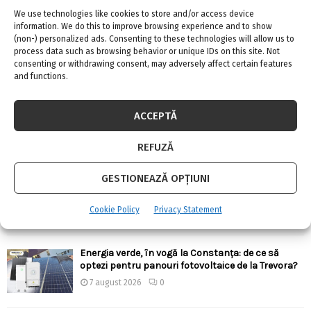
We use technologies like cookies to store and/or access device
information. We do this to improve browsing experience and to show
(non-) personalized ads. Consenting to these technologies will allow us to
process data such as browsing behavior or unique IDs on this site. Not
consenting or withdrawing consent, may adversely affect certain features
ARTICOLE RECENTE
and functions.
Confort termic pe timpul verii cu soluțiile de
ACCEPTĂ
climatizare de la Casa Instalatorului
7 august 2026
0
REFUZĂ
GESTIONEAZĂ OPȚIUNI
Top 5 meserii în domeniul construcțiilor
7 august 2026
0
Cookie Policy
Privacy Statement
Energia verde, în vogă la Constanța: de ce să
optezi pentru panouri fotovoltaice de la Trevora?
7 august 2026
0