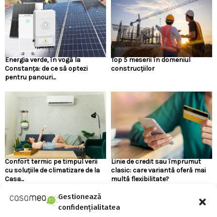
Energia verde, în vogă la
Top 5 meserii în domeniul
Constanța: de ce să optezi
construcțiilor
pentru panouri...
Confort termic pe timpul verii
Linie de credit sau împrumut
cu soluțiile de climatizare de la
clasic: care variantă oferă mai
Casa...
multă flexibilitate?
Gestionează
confidențialitatea
URMARESTE-NE PE FACEBOOK