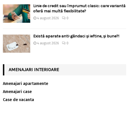
Linie de credit sau împrumut clasic: care variantă
oferă mai multă flexibilitate?
4 august 2026
0
Există aparate anti-gândaci și ieftine, și bune?!
4 august 2026
0
AMENAJARI INTERIOARE
Amenajari apartamente
Amenajari case
Case de vacanta