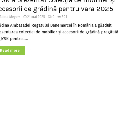
YSK a prezentat colecția de mobilier și
ccesorii de grădină pentru vara 2025
Adina Meyers
21 mai 2025
0
501
ădina Ambasadei Regatului Danemarcei în România a găzduit
ezentarea colecției de mobilier și accesorii de grădină pregătită
JYSK pentru......
Read more