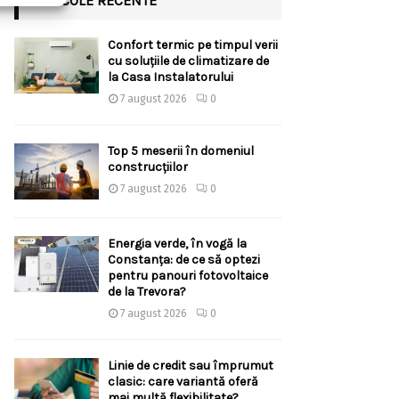
ARTICOLE RECENTE
Confort termic pe timpul verii
cu soluțiile de climatizare de
la Casa Instalatorului
7 august 2026
0
Top 5 meserii în domeniul
construcțiilor
7 august 2026
0
Energia verde, în vogă la
Constanța: de ce să optezi
pentru panouri fotovoltaice
de la Trevora?
7 august 2026
0
Linie de credit sau împrumut
clasic: care variantă oferă
mai multă flexibilitate?