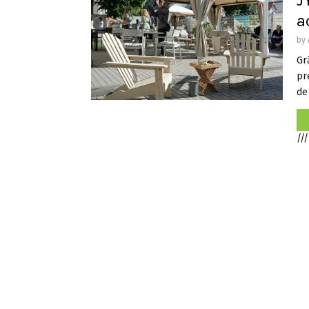
J
a
by
Gr
pr
de 
///