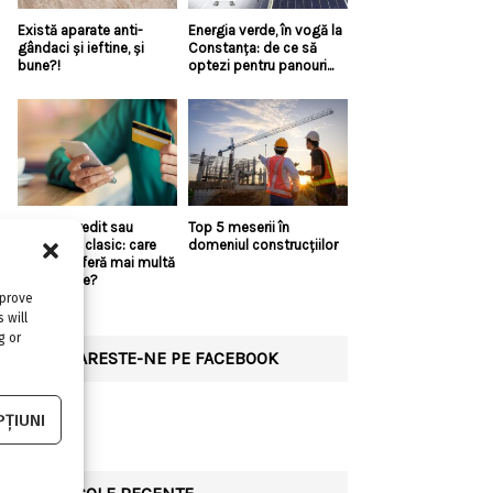
Există aparate anti-
Energia verde, în vogă la
gândaci și ieftine, și
Constanța: de ce să
bune?!
optezi pentru panouri...
Linie de credit sau
Top 5 meserii în
împrumut clasic: care
domeniul construcțiilor
variantă oferă mai multă
flexibilitate?
mprove
 will
g or
URMARESTE-NE PE FACEBOOK
ȚIUNI