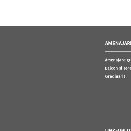
AMENAJARI
Amenajare gr
Balcon si ter
Gradinarit
LINK-URI U