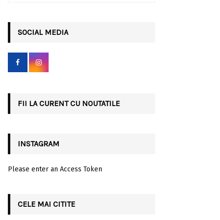
a
S
r
c
SOCIAL MEDIA
E
h
f
A
o
r
R
:
C
FII LA CURENT CU NOUTATILE
H
INSTAGRAM
Please enter an Access Token
CELE MAI CITITE