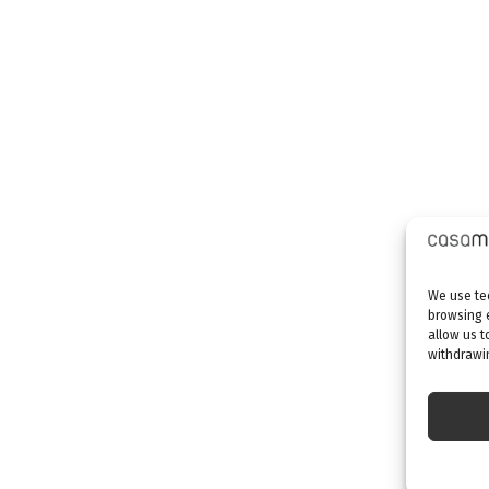
We use tec
browsing 
allow us t
withdrawin