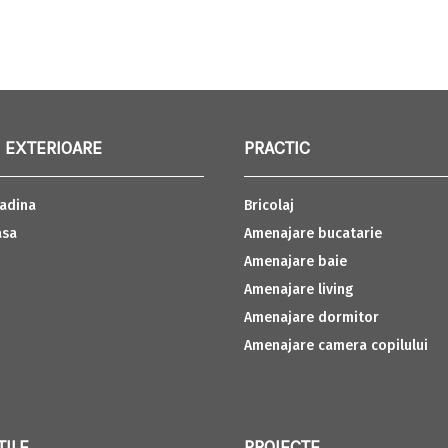
 EXTERIOARE
PRACTIC
adina
Bricolaj
asa
Amenajare bucatarie
Amenajare baie
Amenajare living
Amenajare dormitor
Amenajare camera copilului
TILE
PROIECTE