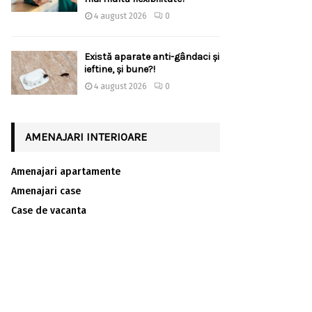
4 august 2026
0
Există aparate anti-gândaci și
ieftine, și bune?!
4 august 2026
0
AMENAJARI INTERIOARE
Amenajari apartamente
Amenajari case
Case de vacanta