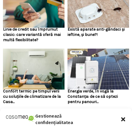
Linie de credit sau împrumut
Există aparate anti-gândaci și
clasic: care variantă oferă mai
ieftine, și bune?!
multă flexibilitate?
Confort termic pe timpul verii
Energia verde, în vogă la
cu soluțiile de climatizare de la
Constanța: de ce să optezi
Casa...
pentru panouri...
Gestionează
URMARESTE-NE PE FACEBOOK
confidențialitatea