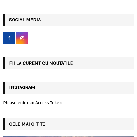
a
S
r
c
SOCIAL MEDIA
E
h
f
A
o
r
R
:
C
FII LA CURENT CU NOUTATILE
H
INSTAGRAM
Please enter an Access Token
CELE MAI CITITE