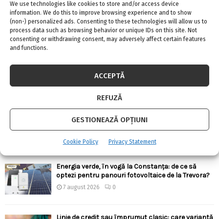
We use technologies like cookies to store and/or access device
information. We do this to improve browsing experience and to show
(non-) personalized ads. Consenting to these technologies will allow us to
process data such as browsing behavior or unique IDs on this site. Not
consenting or withdrawing consent, may adversely affect certain features
ARTICOLE RECENTE
and functions.
Confort termic pe timpul verii cu soluțiile de
climatizare de la Casa Instalatorului
ACCEPTĂ
7 august 2026
0
REFUZĂ
Top 5 meserii în domeniul construcțiilor
GESTIONEAZĂ OPȚIUNI
7 august 2026
0
Cookie Policy
Privacy Statement
Energia verde, în vogă la Constanța: de ce să
optezi pentru panouri fotovoltaice de la Trevora?
7 august 2026
0
Linie de credit sau împrumut clasic: care variantă