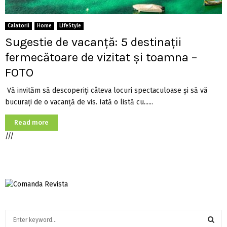
Calatorii
Home
LifeStyle
Sugestie de vacanță: 5 destinații
fermecătoare de vizitat și toamna –
FOTO
Vă invităm să descoperiți câteva locuri spectaculoase și să vă
bucurați de o vacanță de vis. Iată o listă cu......
Read more
///
S
e