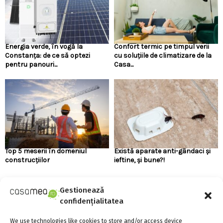
Energia verde, în vogă la
Confort termic pe timpul verii
Constanța: de ce să optezi
cu soluțiile de climatizare de la
pentru panouri...
Casa...
Top 5 meserii în domeniul
Există aparate anti-gândaci și
construcțiilor
ieftine, și bune?!
Gestionează
URMARESTE-NE PE FACEBOOK
confidențialitatea
We use technologies like cookies to store and/or access device