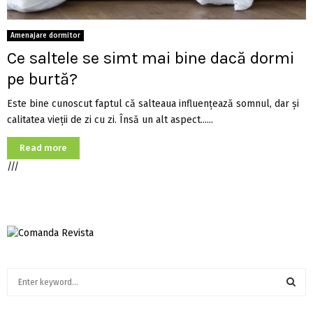
Amenajare dormitor
Ce saltele se simt mai bine dacă dormi
pe burtă?
Este bine cunoscut faptul că salteaua influenţează somnul, dar şi
calitatea vieţii de zi cu zi. Însă un alt aspect......
Read more
///
S
e
a
S