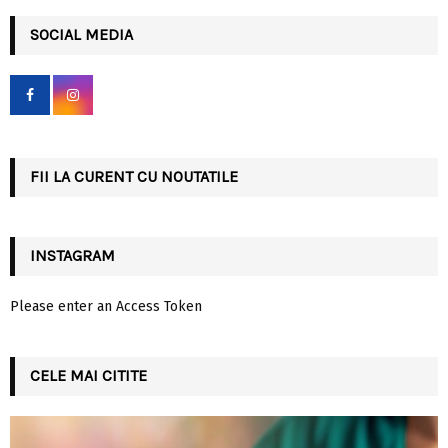
r
c
SOCIAL MEDIA
E
h
f
A
o
r
R
:
C
FII LA CURENT CU NOUTATILE
H
INSTAGRAM
Please enter an Access Token
CELE MAI CITITE