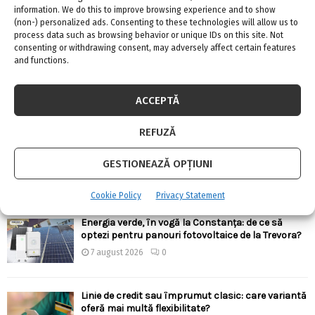
information. We do this to improve browsing experience and to show
(non-) personalized ads. Consenting to these technologies will allow us to
process data such as browsing behavior or unique IDs on this site. Not
ARTICOLE RECENTE
consenting or withdrawing consent, may adversely affect certain features
and functions.
Confort termic pe timpul verii cu soluțiile de
climatizare de la Casa Instalatorului
ACCEPTĂ
7 august 2026
0
REFUZĂ
Top 5 meserii în domeniul construcțiilor
GESTIONEAZĂ OPȚIUNI
7 august 2026
0
Cookie Policy
Privacy Statement
Energia verde, în vogă la Constanța: de ce să
optezi pentru panouri fotovoltaice de la Trevora?
7 august 2026
0
Linie de credit sau împrumut clasic: care variantă
oferă mai multă flexibilitate?