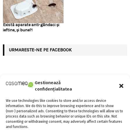
Există aparate anti-gândaci și
ieftine, și bune?!
URMARESTE-NE PE FACEBOOK
Gestionează
ARTICOLE RECENTE
confidențialitatea
Linie de credit sau împrumut clasic: care variantă
We use technologies like cookies to store and/or access device
oferă mai multă flexibilitate?
information. We do this to improve browsing experience and to show
4 august 2026
0
(non-) personalized ads. Consenting to these technologies will allow us to
process data such as browsing behavior or unique IDs on this site. Not
consenting or withdrawing consent, may adversely affect certain features
and functions.
Există aparate anti-gândaci și ieftine, și bune?!