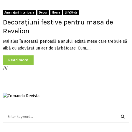
Amenajari Interioare
Decor
Home
LifeStyle
Decorațiuni festive pentru masa de
Revelion
Mai ales în această perioadă a anului, există mese care trebuie să
aibă cu adevărat un aer de sărbătoare. Cum......
Read more
///
S
e
a
S