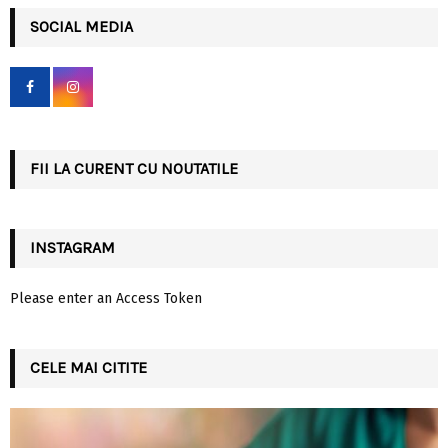
r
c
SOCIAL MEDIA
E
h
f
A
o
r
R
:
C
FII LA CURENT CU NOUTATILE
H
INSTAGRAM
Please enter an Access Token
CELE MAI CITITE