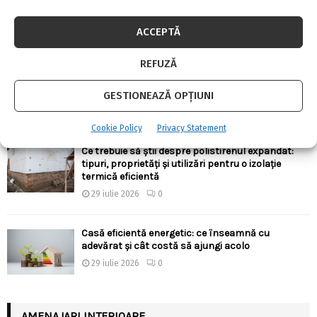
4 august 2026
0
ACCEPTĂ
REFUZĂ
Ergonomia în bucătărie: cum alegi înălțimile,
adâncimile și distanțele corecte pentru confort
zilnic
GESTIONEAZĂ OPȚIUNI
30 iulie 2026
0
Cookie Policy
Privacy Statement
Ce trebuie să știi despre polistirenul expandat:
tipuri, proprietăți și utilizări pentru o izolație
termică eficientă
29 iulie 2026
0
Casă eficientă energetic: ce înseamnă cu
adevărat și cât costă să ajungi acolo
29 iulie 2026
0
AMENAJARI INTERIOARE