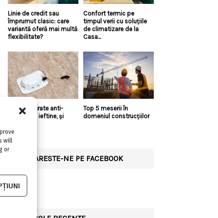
Linie de credit sau
Confort termic pe
împrumut clasic: care
timpul verii cu soluțiile
variantă oferă mai multă
de climatizare de la
flexibilitate?
Casa...
Există aparate anti-
Top 5 meserii în
gândaci și ieftine, și
domeniul construcțiilor
bune?!
mprove
 will
g or
URMARESTE-NE PE FACEBOOK
ȚIUNI