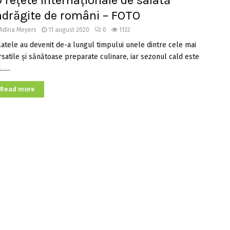
0 rețete internaționale de salată
ndrăgite de români – FOTO
Adina Meyers
11 august 2020
0
1132
latele au devenit de-a lungul timpului unele dintre cele mai
rsatile și sănătoase preparate culinare, iar sezonul cald este
.....
Read more