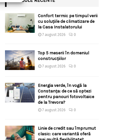
ARTICOLE RECENTE
Confort termic pe timpul verii
cu soluțiile de climatizare de
la Casa Instalatorului
7 august 2026
0
Top 5 meserii în domeniul
construcțiilor
7 august 2026
0
Energia verde, în vogă la
Constanța: de ce să optezi
pentru panouri fotovoltaice
de la Trevora?
7 august 2026
0
Linie de credit sau împrumut
clasic: care variantă oferă
mai multă flexibilitate?