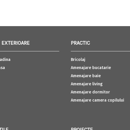
 EXTERIOARE
PRACTIC
adina
Bricolaj
asa
Amenajare bucatarie
Amenajare baie
Amenajare living
Amenajare dormitor
Amenajare camera copilului
TILE
PROIECTE