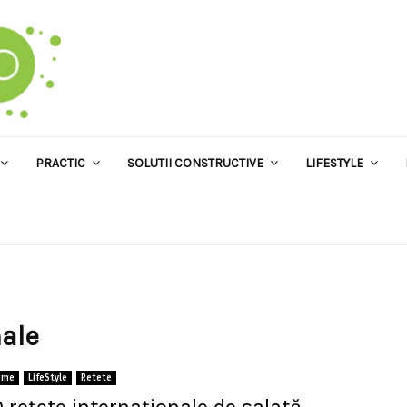
PRACTIC
SOLUTII CONSTRUCTIVE
LIFESTYLE
nale
ome
LifeStyle
Retete