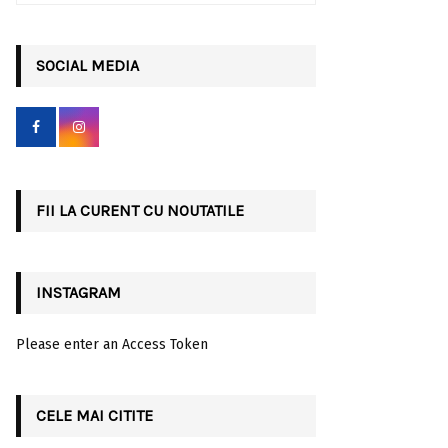
a
S
r
c
SOCIAL MEDIA
E
h
f
A
o
r
R
:
C
FII LA CURENT CU NOUTATILE
H
INSTAGRAM
Please enter an Access Token
CELE MAI CITITE