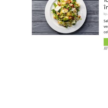
1
î
by
Sa
ve
cel.
///