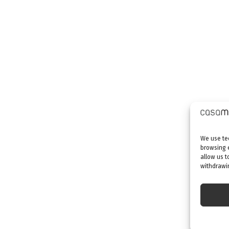
We use tec
browsing 
allow us t
withdrawin