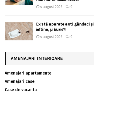
4 august 2026
0
Există aparate anti-gândaci și
ieftine, și bune?!
4 august 2026
0
AMENAJARI INTERIOARE
Amenajari apartamente
Amenajari case
Case de vacanta