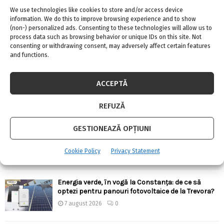
We use technologies like cookies to store and/or access device
information. We do this to improve browsing experience and to show
(non-) personalized ads. Consenting to these technologies will allow us to
process data such as browsing behavior or unique IDs on this site. Not
consenting or withdrawing consent, may adversely affect certain features
ARTICOLE RECENTE
and functions.
Confort termic pe timpul verii cu soluțiile de
ACCEPTĂ
climatizare de la Casa Instalatorului
7 august 2026
0
REFUZĂ
GESTIONEAZĂ OPȚIUNI
Top 5 meserii în domeniul construcțiilor
7 august 2026
0
Cookie Policy
Privacy Statement
Energia verde, în vogă la Constanța: de ce să
optezi pentru panouri fotovoltaice de la Trevora?
7 august 2026
0