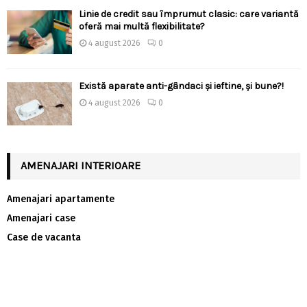
Linie de credit sau împrumut clasic: care variantă
oferă mai multă flexibilitate?
4 august 2026
0
Există aparate anti-gândaci și ieftine, și bune?!
4 august 2026
0
AMENAJARI INTERIOARE
Amenajari apartamente
Amenajari case
Case de vacanta