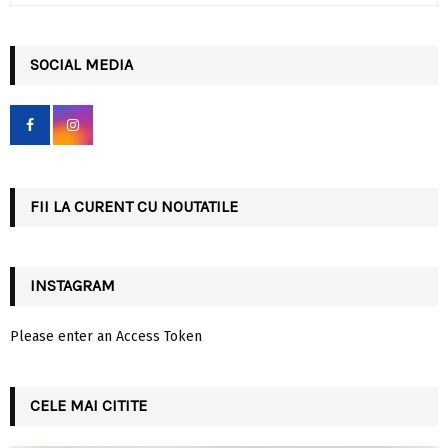
a
S
r
c
SOCIAL MEDIA
E
h
f
A
o
r
R
:
C
FII LA CURENT CU NOUTATILE
H
INSTAGRAM
Please enter an Access Token
CELE MAI CITITE