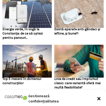
Energia verde, în vogă la
Există aparate anti-gândaci și
Constanța: de ce să optezi
ieftine, și bune?!
pentru panouri...
Top 5 meserii în domeniul
Linie de credit sau împrumut
construcțiilor
clasic: care variantă oferă mai
multă flexibilitate?
Gestionează
confidențialitatea
URMARESTE-NE PE FACEBOOK