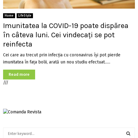
Home
LifeStyle
Imunitatea la COVID-19 poate dispărea
în câteva luni. Cei vindecați se pot
reinfecta
Cei care au trecut prin infecția cu coronavirus își pot pierde
imunitatea în fața bolii, arată un nou studiu efectuat......
Read more
///
S
e