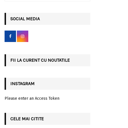
a
S
r
c
SOCIAL MEDIA
E
h
f
A
o
r
R
:
C
FII LA CURENT CU NOUTATILE
H
INSTAGRAM
Please enter an Access Token
CELE MAI CITITE