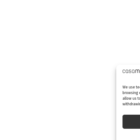
We use tec
browsing 
allow us t
withdrawin