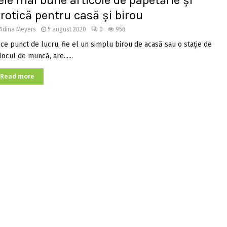
ele mai bune articole de papetărie și
irotică pentru casă și birou
Adina Meyers
5 august 2020
0
958
ice punct de lucru, fie el un simplu birou de acasă sau o stație de
locul de muncă, are......
Read more