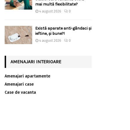
mai multă flexibilitate?
4 august 2026
0
Există aparate anti-gândaci și
ieftine, și bune?!
4 august 2026
0
AMENAJARI INTERIOARE
Amenajari apartamente
Amenajari case
Case de vacanta