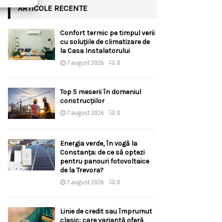
ARTICOLE RECENTE
Confort termic pe timpul verii
cu soluțiile de climatizare de
la Casa Instalatorului
7 august 2026
0
Top 5 meserii în domeniul
construcțiilor
7 august 2026
0
Energia verde, în vogă la
Constanța: de ce să optezi
pentru panouri fotovoltaice
de la Trevora?
7 august 2026
0
Linie de credit sau împrumut
clasic: care variantă oferă