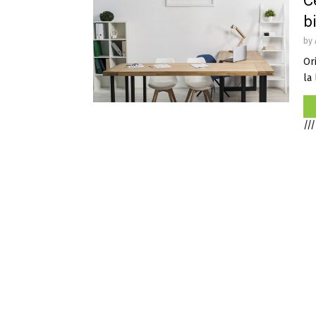
C
b
by
Or
la 
///