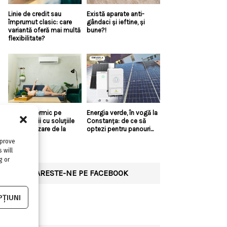
Linie de credit sau
Există aparate anti-
împrumut clasic: care
gândaci și ieftine, și
variantă oferă mai multă
bune?!
flexibilitate?
Confort termic pe
Energia verde, în vogă la
timpul verii cu soluțiile
Constanța: de ce să
de climatizare de la
optezi pentru panouri...
Casa...
mprove
 will
g or
URMARESTE-NE PE FACEBOOK
ȚIUNI