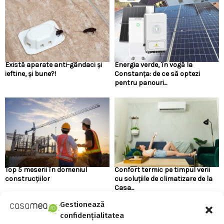
Există aparate anti-gândaci și
Energia verde, în vogă la
ieftine, și bune?!
Constanța: de ce să optezi
pentru panouri...
Top 5 meserii în domeniul
Confort termic pe timpul verii
construcțiilor
cu soluțiile de climatizare de la
Casa...
Gestionează
confidențialitatea
URMARESTE-NE PE FACEBOOK