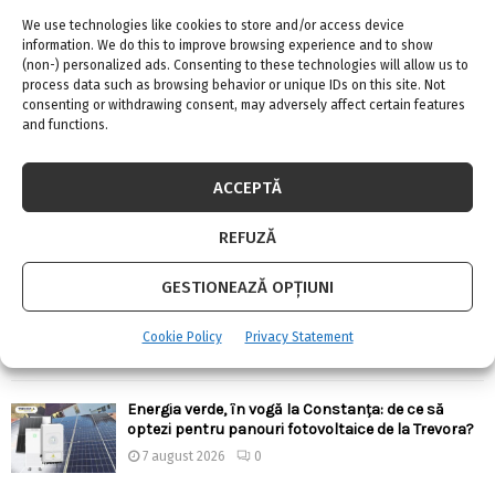
We use technologies like cookies to store and/or access device
information. We do this to improve browsing experience and to show
(non-) personalized ads. Consenting to these technologies will allow us to
process data such as browsing behavior or unique IDs on this site. Not
consenting or withdrawing consent, may adversely affect certain features
and functions.
ARTICOLE RECENTE
Confort termic pe timpul verii cu soluțiile de
ACCEPTĂ
climatizare de la Casa Instalatorului
7 august 2026
0
REFUZĂ
GESTIONEAZĂ OPȚIUNI
Top 5 meserii în domeniul construcțiilor
7 august 2026
0
Cookie Policy
Privacy Statement
Energia verde, în vogă la Constanța: de ce să
optezi pentru panouri fotovoltaice de la Trevora?
7 august 2026
0