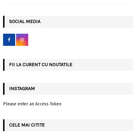
e
a
S
r
c
SOCIAL MEDIA
E
h
f
A
o
r
R
:
C
FII LA CURENT CU NOUTATILE
H
INSTAGRAM
Please enter an Access Token
CELE MAI CITITE