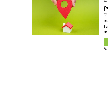
C
p
by
Da
Su
ris
///