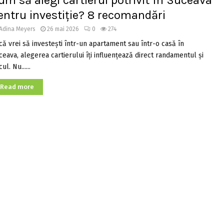
um să alegi cartierul potrivit în Suceava
entru investiție? 8 recomandări
Adina Meyers
26 mai 2026
0
274
că vrei să investești într-un apartament sau într-o casă în
ceava, alegerea cartierului îți influențează direct randamentul și
cul. Nu......
Read more