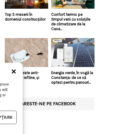
Top 5 meserii în
Confort termic pe
domeniul construcțiilor
timpul verii cu soluțiile
de climatizare de la
Casa...
Există aparate anti-
Energia verde, în vogă la
gândaci și ieftine, și
Constanța: de ce să
bune?!
optezi pentru panouri...
mprove
 will
g or
URMARESTE-NE PE FACEBOOK
ȚIUNI