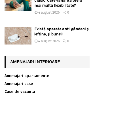
clasic: care variantă oferă
mai multă flexibilitate?
4 august 2026
0
Există aparate anti-gândaci și
ieftine, și bune?!
4 august 2026
0
AMENAJARI INTERIOARE
Amenajari apartamente
Amenajari case
Case de vacanta