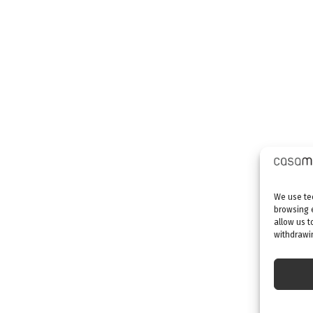
We use tec
browsing 
allow us t
withdrawin