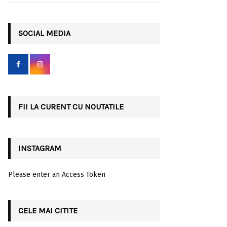
a
S
r
c
SOCIAL MEDIA
E
h
f
A
o
r
R
:
C
FII LA CURENT CU NOUTATILE
H
INSTAGRAM
Please enter an Access Token
CELE MAI CITITE