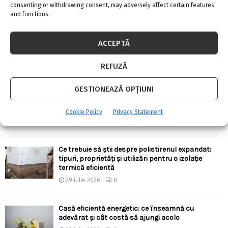
consenting or withdrawing consent, may adversely affect certain features
4 august 2026
0
and functions.
Există aparate anti-gândaci și ieftine, și bune?!
ACCEPTĂ
4 august 2026
0
REFUZĂ
GESTIONEAZĂ OPȚIUNI
Ergonomia în bucătărie: cum alegi înălțimile,
adâncimile și distanțele corecte pentru confort
zilnic
Cookie Policy
Privacy Statement
30 iulie 2026
0
Ce trebuie să știi despre polistirenul expandat:
tipuri, proprietăți și utilizări pentru o izolație
termică eficientă
29 iulie 2026
0
Casă eficientă energetic: ce înseamnă cu
adevărat și cât costă să ajungi acolo