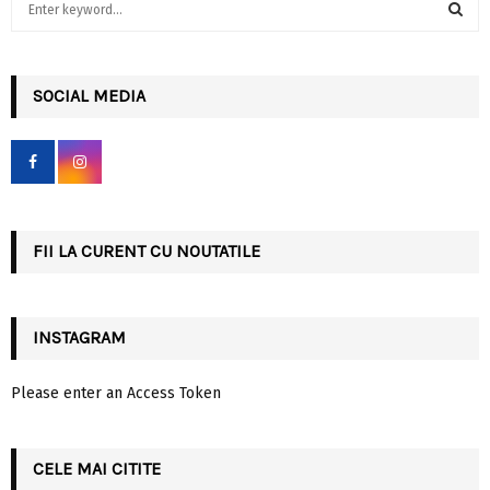
e
a
S
r
c
SOCIAL MEDIA
E
h
f
A
o
r
R
:
C
FII LA CURENT CU NOUTATILE
H
INSTAGRAM
Please enter an Access Token
CELE MAI CITITE