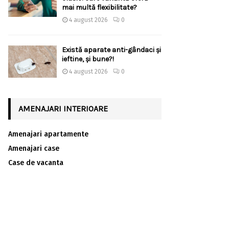
mai multă flexibilitate?
4 august 2026
0
Există aparate anti-gândaci și
ieftine, și bune?!
4 august 2026
0
AMENAJARI INTERIOARE
Amenajari apartamente
Amenajari case
Case de vacanta