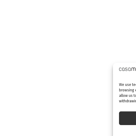
We use tec
browsing 
allow us t
withdrawin