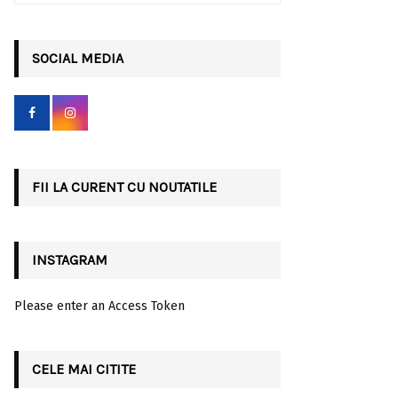
a
S
r
c
SOCIAL MEDIA
E
h
f
A
o
r
R
:
C
FII LA CURENT CU NOUTATILE
H
INSTAGRAM
Please enter an Access Token
CELE MAI CITITE