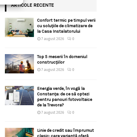
ARTICOLE RECENTE
Confort termic pe timpul verii
cu soluțiile de climatizare de
la Casa Instalatorului
7 august 2026
0
Top 5 meserii în domeniul
construcțiilor
7 august 2026
0
Energia verde, în vogă la
Constanța: de ce să optezi
pentru panouri fotovoltaice
de la Trevora?
7 august 2026
0
Linie de credit sau împrumut
clasic: care variantă oferă