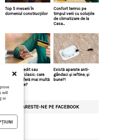
Top 5 meserii în
Confort termic pe
domeniul construcțiilor
timpul verii cu soluțiile
de climatizare de la
Casa...
Linie de credit sau
Există aparate anti-
împrumut clasic: care
gândaci și ieftine, și
variantă oferă mai multă
bune?!
flexibilitate?
mprove
 will
g or
URMARESTE-NE PE FACEBOOK
ȚIUNI