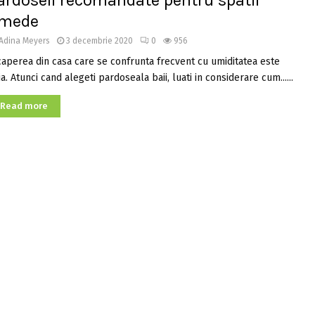
ardoseli recomandate pentru spatii
mede
Adina Meyers
3 decembrie 2020
0
956
caperea din casa care se confrunta frecvent cu umiditatea este
a. Atunci cand alegeti pardoseala baii, luati in considerare cum......
Read more