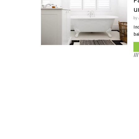
P
u
by
In
bai
///