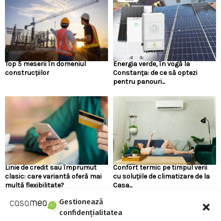
Top 5 meserii în domeniul
Energia verde, în vogă la
construcțiilor
Constanța: de ce să optezi
pentru panouri...
Linie de credit sau împrumut
Confort termic pe timpul verii
clasic: care variantă oferă mai
cu soluțiile de climatizare de la
multă flexibilitate?
Casa...
Gestionează
confidențialitatea
URMARESTE-NE PE FACEBOOK