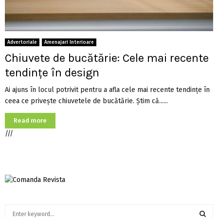
Advertoriale
Amenajari Interioare
Chiuvete de bucătărie: Cele mai recente
tendințe în design
Ai ajuns în locul potrivit pentru a afla cele mai recente tendințe în
ceea ce privește chiuvetele de bucătărie. Știm că......
Read more
///
S