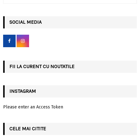
e
a
S
r
c
SOCIAL MEDIA
E
h
f
A
o
r
R
:
C
FII LA CURENT CU NOUTATILE
H
INSTAGRAM
Please enter an Access Token
CELE MAI CITITE