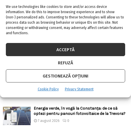
We use technologies like cookies to store and/or access device
information. We do this to improve browsing experience and to show
(non-) personalized ads. Consenting to these technologies will allow us to
process data such as browsing behavior or unique IDs on this site. Not
consenting or withdrawing consent, may adversely affect certain features
and functions.
ARTICOLE RECENTE
Confort termic pe timpul verii cu soluțiile de
ACCEPTĂ
climatizare de la Casa Instalatorului
7 august 2026
0
REFUZĂ
GESTIONEAZĂ OPȚIUNI
Top 5 meserii în domeniul construcțiilor
7 august 2026
0
Cookie Policy
Privacy Statement
Energia verde, în vogă la Constanța: de ce să
optezi pentru panouri fotovoltaice de la Trevora?
7 august 2026
0