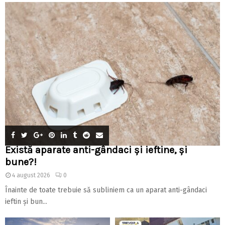
Există aparate anti-gândaci și ieftine, și
bune?!
4 august 2026
0
Înainte de toate trebuie să subliniem ca un aparat anti-gândaci
ieftin și bun...