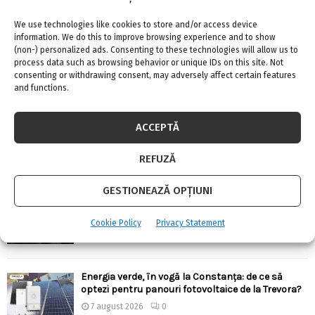
URMARESTE-NE PE FACEBOOK
We use technologies like cookies to store and/or access device
information. We do this to improve browsing experience and to show
(non-) personalized ads. Consenting to these technologies will allow us to
process data such as browsing behavior or unique IDs on this site. Not
consenting or withdrawing consent, may adversely affect certain features
and functions.
ARTICOLE RECENTE
ACCEPTĂ
Confort termic pe timpul verii cu soluțiile de
climatizare de la Casa Instalatorului
REFUZĂ
7 august 2026
0
GESTIONEAZĂ OPȚIUNI
Top 5 meserii în domeniul construcțiilor
7 august 2026
0
Cookie Policy
Privacy Statement
Energia verde, în vogă la Constanța: de ce să
optezi pentru panouri fotovoltaice de la Trevora?
7 august 2026
0