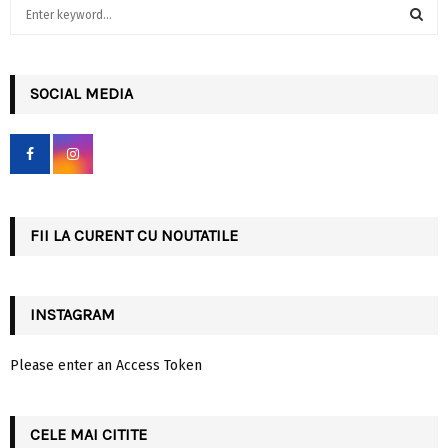
S
e
a
S
r
c
SOCIAL MEDIA
E
h
f
A
o
r
R
:
C
FII LA CURENT CU NOUTATILE
H
INSTAGRAM
Please enter an Access Token
CELE MAI CITITE