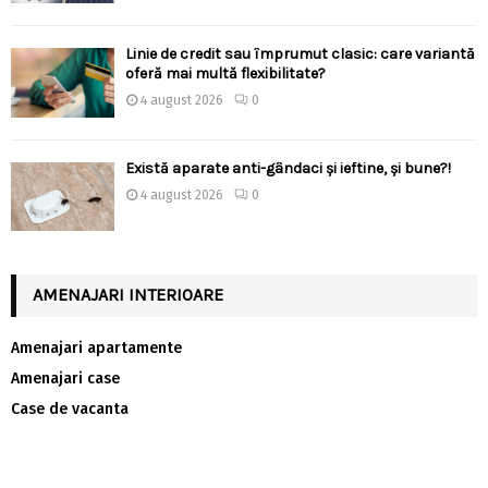
Linie de credit sau împrumut clasic: care variantă
oferă mai multă flexibilitate?
4 august 2026
0
Există aparate anti-gândaci și ieftine, și bune?!
4 august 2026
0
AMENAJARI INTERIOARE
Amenajari apartamente
Amenajari case
Case de vacanta