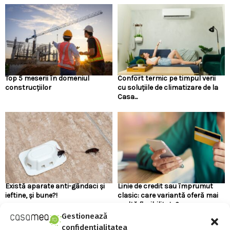
Top 5 meserii în domeniul
Confort termic pe timpul verii
construcțiilor
cu soluțiile de climatizare de la
Casa...
Există aparate anti-gândaci și
Linie de credit sau împrumut
ieftine, și bune?!
clasic: care variantă oferă mai
multă flexibilitate?
Gestionează
confidențialitatea