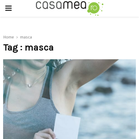
PRIMARY
MENU
Home
masca
Tag : masca