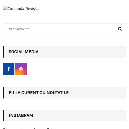
S
e
a
S
r
c
SOCIAL MEDIA
E
h
f
A
o
r
R
:
C
FII LA CURENT CU NOUTATILE
H
INSTAGRAM