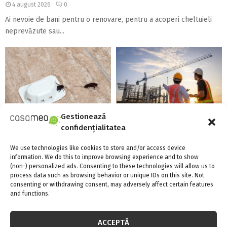
4 august 2026
0
Ai nevoie de bani pentru o renovare, pentru a acoperi cheltuieli
neprevăzute sau...
Gestionează
Există aparate anti-gândaci și
Top 5 meserii în domeniul
confidențialitatea
ieftine, și bune?!
construcțiilor
We use technologies like cookies to store and/or access device
information. We do this to improve browsing experience and to show
(non-) personalized ads. Consenting to these technologies will allow us to
process data such as browsing behavior or unique IDs on this site. Not
consenting or withdrawing consent, may adversely affect certain features
and functions.
Energia verde, în vogă la
Confort termic pe timpul verii
ACCEPTĂ