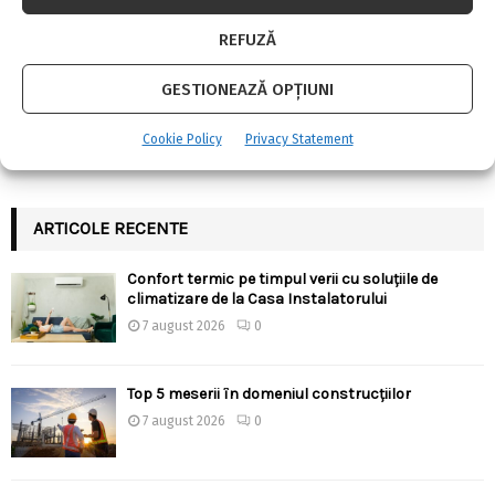
Constanța: de ce să optezi
cu soluțiile de climatizare de la
pentru panouri...
Casa...
REFUZĂ
GESTIONEAZĂ OPȚIUNI
URMARESTE-NE PE FACEBOOK
Cookie Policy
Privacy Statement
ARTICOLE RECENTE
Confort termic pe timpul verii cu soluțiile de
climatizare de la Casa Instalatorului
7 august 2026
0
Top 5 meserii în domeniul construcțiilor
7 august 2026
0