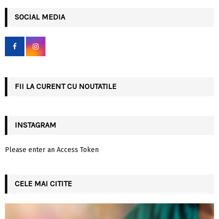
r
c
SOCIAL MEDIA
E
h
f
A
o
r
R
:
C
FII LA CURENT CU NOUTATILE
H
INSTAGRAM
Please enter an Access Token
CELE MAI CITITE