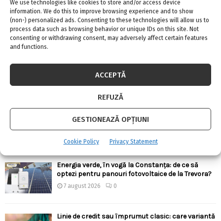
We use technologies like cookies to store and/or access device
information. We do this to improve browsing experience and to show
(non-) personalized ads. Consenting to these technologies will allow us to
process data such as browsing behavior or unique IDs on this site. Not
consenting or withdrawing consent, may adversely affect certain features
ARTICOLE RECENTE
and functions.
Confort termic pe timpul verii cu soluțiile de
climatizare de la Casa Instalatorului
ACCEPTĂ
7 august 2026
0
REFUZĂ
Top 5 meserii în domeniul construcțiilor
GESTIONEAZĂ OPȚIUNI
7 august 2026
0
Cookie Policy
Privacy Statement
Energia verde, în vogă la Constanța: de ce să
optezi pentru panouri fotovoltaice de la Trevora?
7 august 2026
0
Linie de credit sau împrumut clasic: care variantă