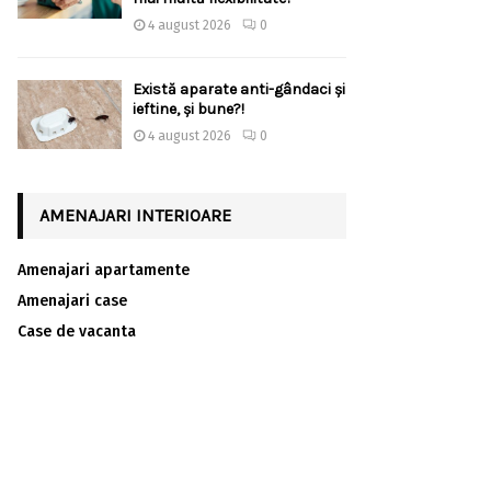
4 august 2026
0
Există aparate anti-gândaci și
ieftine, și bune?!
4 august 2026
0
AMENAJARI INTERIOARE
Amenajari apartamente
Amenajari case
Case de vacanta