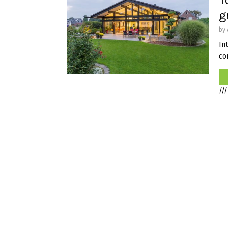
T
g
by
In
co
///