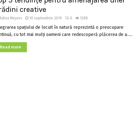
op 5 tendințe pentru amenajarea unei
rădini creative
Adina Meyers
10 septembrie 2019
0
1288
tegrarea spațiului de locuit în natură reprezintă o preocupare
ntinuă, cu tot mai mulți oameni care redescoperă plăcerea de a......
Read more