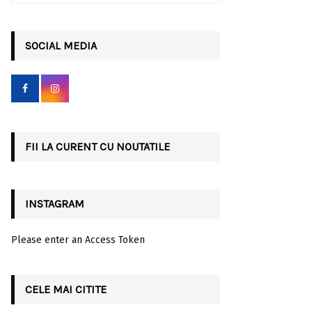
a
S
r
c
SOCIAL MEDIA
E
h
f
A
o
r
R
:
C
FII LA CURENT CU NOUTATILE
H
INSTAGRAM
Please enter an Access Token
CELE MAI CITITE