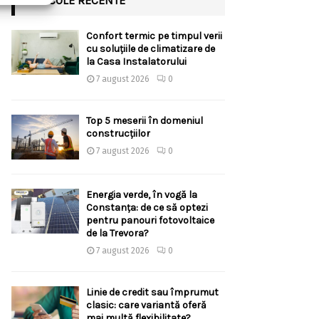
ARTICOLE RECENTE
Confort termic pe timpul verii
cu soluțiile de climatizare de
la Casa Instalatorului
7 august 2026
0
Top 5 meserii în domeniul
construcțiilor
7 august 2026
0
Energia verde, în vogă la
Constanța: de ce să optezi
pentru panouri fotovoltaice
de la Trevora?
7 august 2026
0
Linie de credit sau împrumut
clasic: care variantă oferă
mai multă flexibilitate?