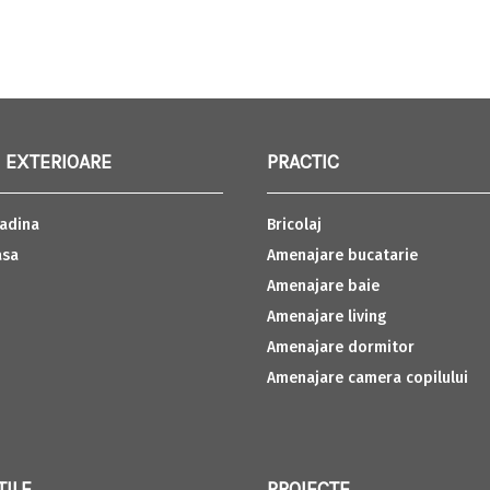
 EXTERIOARE
PRACTIC
adina
Bricolaj
asa
Amenajare bucatarie
Amenajare baie
Amenajare living
Amenajare dormitor
Amenajare camera copilului
TILE
PROIECTE