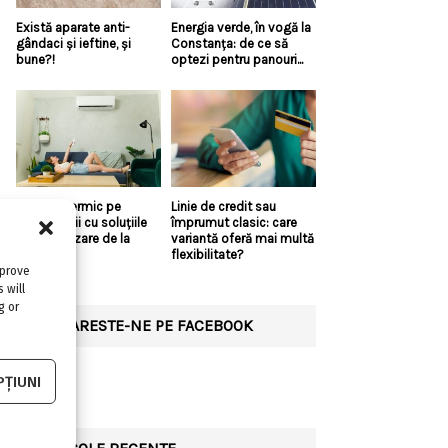
Există aparate anti-
Energia verde, în vogă la
gândaci și ieftine, și
Constanța: de ce să
bune?!
optezi pentru panouri...
Confort termic pe
Linie de credit sau
timpul verii cu soluțiile
împrumut clasic: care
de climatizare de la
variantă oferă mai multă
Casa...
flexibilitate?
mprove
 will
g or
URMARESTE-NE PE FACEBOOK
ȚIUNI