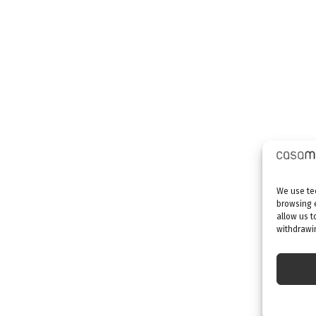
We use tec
browsing 
allow us t
withdrawin