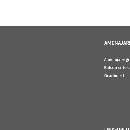
AMENAJARI
Amenajare gr
Balcon si ter
Gradinarit
LINK-URI U