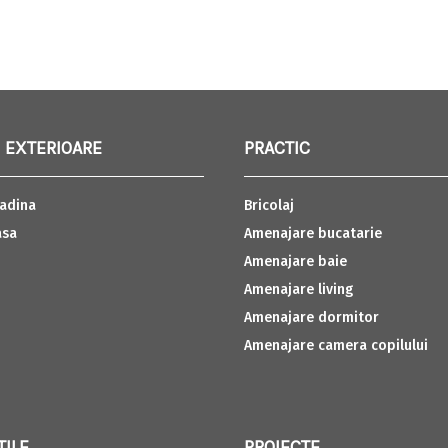
 EXTERIOARE
PRACTIC
adina
Bricolaj
asa
Amenajare bucatarie
Amenajare baie
Amenajare living
Amenajare dormitor
Amenajare camera copilului
TILE
PROIECTE