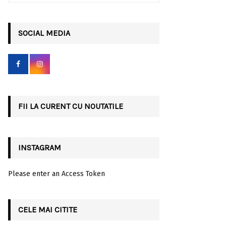
a
S
r
c
SOCIAL MEDIA
E
h
f
A
o
r
R
:
C
FII LA CURENT CU NOUTATILE
H
INSTAGRAM
Please enter an Access Token
CELE MAI CITITE