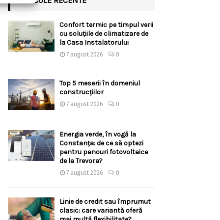
ARTICOLE RECENTE
Confort termic pe timpul verii
cu soluțiile de climatizare de
la Casa Instalatorului
7 august 2026
0
Top 5 meserii în domeniul
construcțiilor
7 august 2026
0
Energia verde, în vogă la
Constanța: de ce să optezi
pentru panouri fotovoltaice
de la Trevora?
7 august 2026
0
Linie de credit sau împrumut
clasic: care variantă oferă
mai multă flexibilitate?