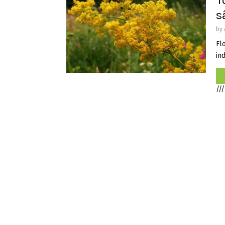
T
s
by
Fl
ind
///