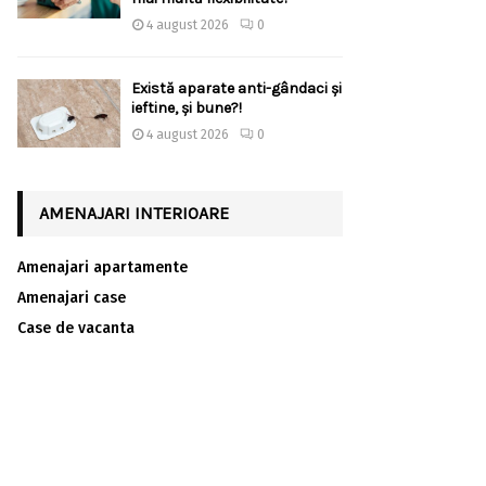
4 august 2026
0
Există aparate anti-gândaci și
ieftine, și bune?!
4 august 2026
0
AMENAJARI INTERIOARE
Amenajari apartamente
Amenajari case
Case de vacanta