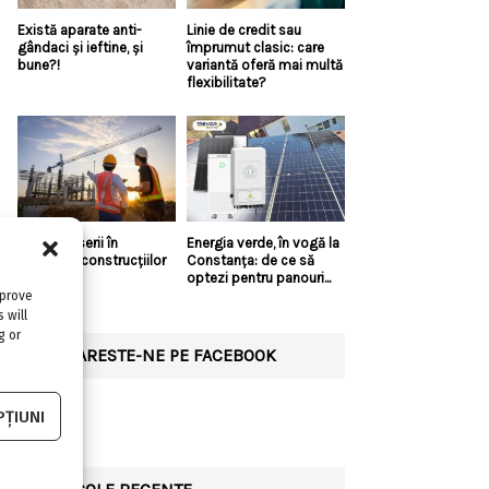
Există aparate anti-
Linie de credit sau
gândaci și ieftine, și
împrumut clasic: care
bune?!
variantă oferă mai multă
flexibilitate?
Top 5 meserii în
Energia verde, în vogă la
domeniul construcțiilor
Constanța: de ce să
optezi pentru panouri...
mprove
 will
g or
URMARESTE-NE PE FACEBOOK
ȚIUNI