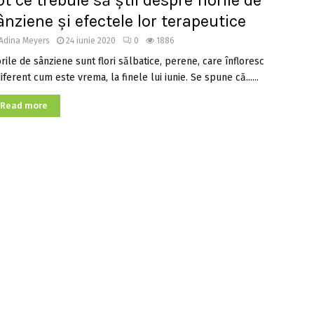
ot ce trebuie să știi despre florile de
ânziene și efectele lor terapeutice
Adina Meyers
24 iunie 2020
0
1886
orile de sânziene sunt flori sălbatice, perene, care înfloresc
iferent cum este vrema, la finele lui iunie. Se spune că......
Read more