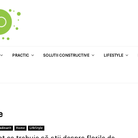
PRACTIC
SOLUTII CONSTRUCTIVE
LIFESTYLE
e
adinarit
Home
LifeStyle