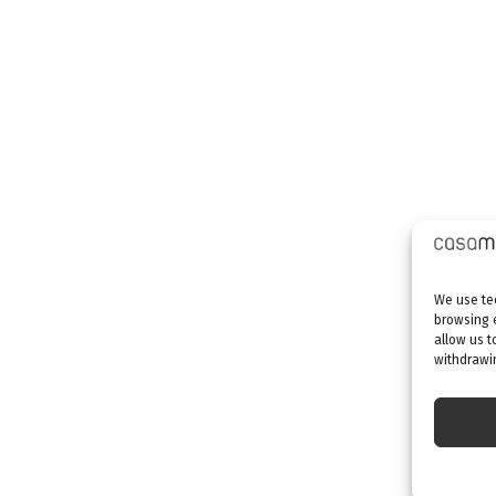
We use tec
browsing 
allow us t
withdrawin