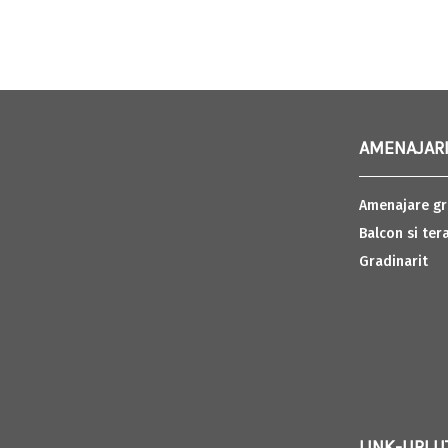
AMENAJARI
Amenajare gr
Balcon si ter
Gradinarit
LINK-URI U