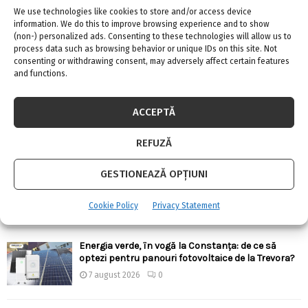
We use technologies like cookies to store and/or access device
information. We do this to improve browsing experience and to show
(non-) personalized ads. Consenting to these technologies will allow us to
process data such as browsing behavior or unique IDs on this site. Not
consenting or withdrawing consent, may adversely affect certain features
ARTICOLE RECENTE
and functions.
Confort termic pe timpul verii cu soluțiile de
ACCEPTĂ
climatizare de la Casa Instalatorului
7 august 2026
0
REFUZĂ
GESTIONEAZĂ OPȚIUNI
Top 5 meserii în domeniul construcțiilor
7 august 2026
0
Cookie Policy
Privacy Statement
Energia verde, în vogă la Constanța: de ce să
optezi pentru panouri fotovoltaice de la Trevora?
7 august 2026
0