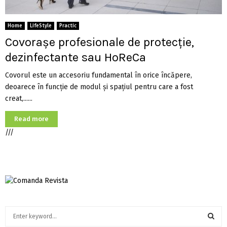
Home
LifeStyle
Practic
Covorașe profesionale de protecție,
dezinfectante sau HoReCa
Covorul este un accesoriu fundamental în orice încăpere,
deoarece în funcție de modul și spațiul pentru care a fost
creat,......
Read more
///
S
e