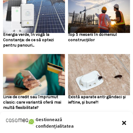
Energia verde, în vogă la
Top 5 meserii în domeniul
Constanța: de ce să optezi
construcțiilor
pentru panouri...
Linie de credit sau împrumut
Există aparate anti-gândaci și
clasic: care variantă oferă mai
ieftine, și bune?!
multă flexibilitate?
Gestionează
confidențialitatea
URMARESTE-NE PE FACEBOOK