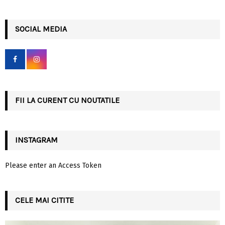
a
S
r
c
SOCIAL MEDIA
E
h
f
A
o
r
R
:
C
FII LA CURENT CU NOUTATILE
H
INSTAGRAM
Please enter an Access Token
CELE MAI CITITE