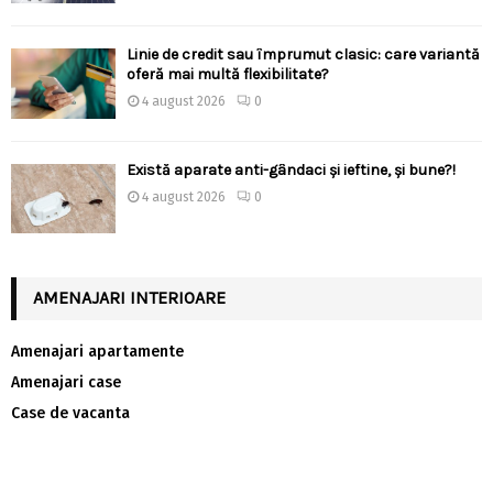
Linie de credit sau împrumut clasic: care variantă
oferă mai multă flexibilitate?
4 august 2026
0
Există aparate anti-gândaci și ieftine, și bune?!
4 august 2026
0
AMENAJARI INTERIOARE
Amenajari apartamente
Amenajari case
Case de vacanta