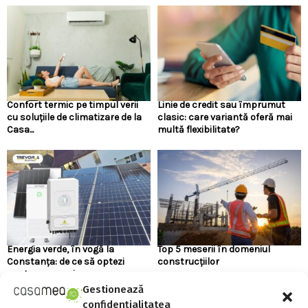
Confort termic pe timpul verii
Linie de credit sau împrumut
cu soluțiile de climatizare de la
clasic: care variantă oferă mai
Casa...
multă flexibilitate?
Energia verde, în vogă la
Top 5 meserii în domeniul
Constanța: de ce să optezi
construcțiilor
pentru panouri...
Gestionează
confidențialitatea