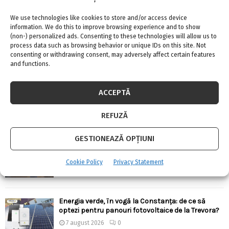
URMARESTE-NE PE FACEBOOK
We use technologies like cookies to store and/or access device
information. We do this to improve browsing experience and to show
(non-) personalized ads. Consenting to these technologies will allow us to
process data such as browsing behavior or unique IDs on this site. Not
consenting or withdrawing consent, may adversely affect certain features
and functions.
ARTICOLE RECENTE
ACCEPTĂ
Confort termic pe timpul verii cu soluțiile de
climatizare de la Casa Instalatorului
REFUZĂ
7 august 2026
0
GESTIONEAZĂ OPȚIUNI
Top 5 meserii în domeniul construcțiilor
7 august 2026
0
Cookie Policy
Privacy Statement
Energia verde, în vogă la Constanța: de ce să
optezi pentru panouri fotovoltaice de la Trevora?
7 august 2026
0