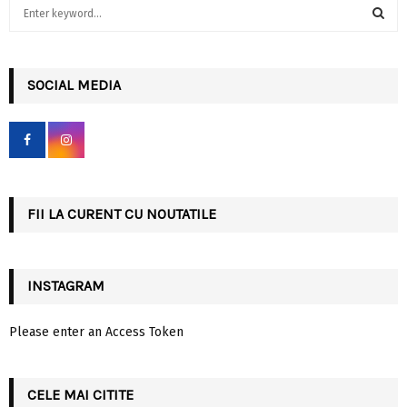
S
e
a
S
r
c
SOCIAL MEDIA
E
h
f
A
o
r
R
:
C
FII LA CURENT CU NOUTATILE
H
INSTAGRAM
Please enter an Access Token
CELE MAI CITITE